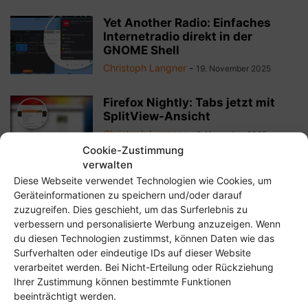
Yet Another Radio: Einfaches
Internetradio direkt in der
GNOME Shell
Christoph Langner
-
19. November 2025
Firefox Nightly: Tabs jetzt mit
SplitView-Ansicht
Christoph Langner
-
6. November 2025
Cookie-Zustimmung
verwalten
Diese Webseite verwendet Technologien wie Cookies, um
Apostrophe 3.3: Mein liebster
Geräteinformationen zu speichern und/oder darauf
Markdown-Editor wird runder
zuzugreifen. Dies geschieht, um das Surferlebnis zu
Christoph Langner
-
11. September 2025
verbessern und personalisierte Werbung anzuzeigen. Wenn
du diesen Technologien zustimmst, können Daten wie das
Surfverhalten oder eindeutige IDs auf dieser Website
SSHPilot 3.5.4: Linux-Alternative
verarbeitet werden. Bei Nicht-Erteilung oder Rückziehung
zu PuTTY oder SecureCRT
Ihrer Zustimmung können bestimmte Funktionen
Christoph Langner
-
9. September 2025
beeinträchtigt werden.