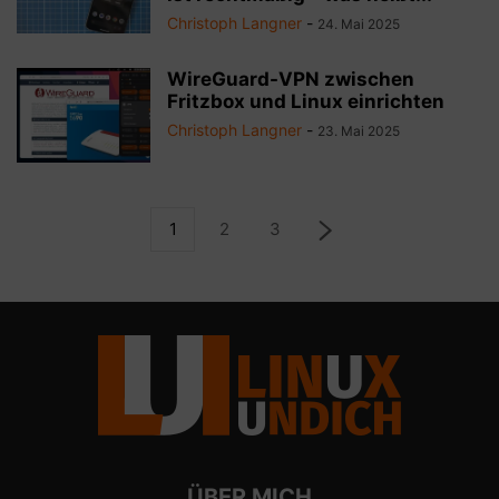
Christoph Langner
-
24. Mai 2025
WireGuard-VPN zwischen
Fritzbox und Linux einrichten
Christoph Langner
-
23. Mai 2025
1
2
3
ÜBER MICH