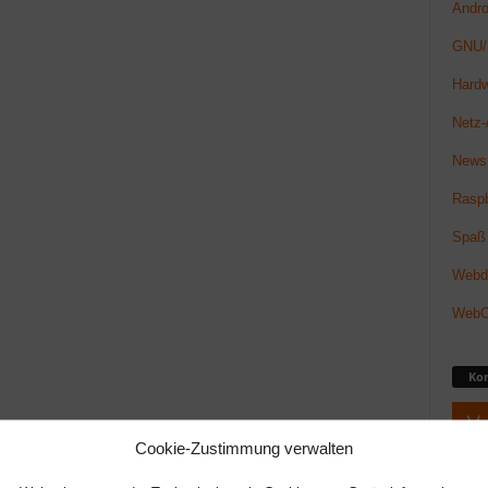
Andro
GNU/
Hard
Netz-/
News
Raspb
Spaß
Webde
Web
Ko
Cookie-Zustimmung verwalten