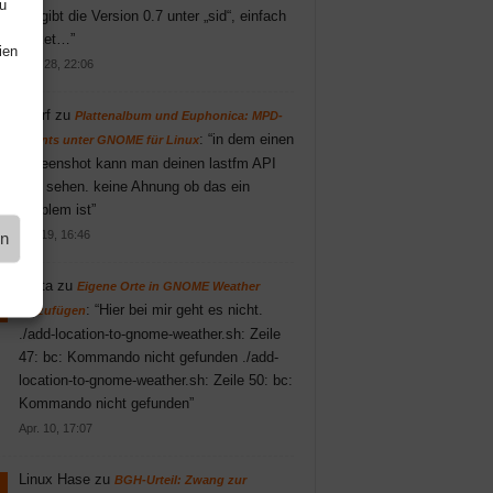
u
Es gibt die Version 0.7 unter „sid“, einfach
Paket…
”
ien
Juni 28, 22:06
knarf
zu
Plattenalbum und Euphonica: MPD-
: “
in dem einen
Clients unter GNOME für Linux
Screenshot kann man deinen lastfm API
key sehen. keine Ahnung ob das ein
Problem ist
”
Mai 19, 16:46
en
Britta
zu
Eigene Orte in GNOME Weather
: “
Hier bei mir geht es nicht.
hinzufügen
./add-location-to-gnome-weather.sh: Zeile
47: bc: Kommando nicht gefunden ./add-
location-to-gnome-weather.sh: Zeile 50: bc:
Kommando nicht gefunden
”
Apr. 10, 17:07
Linux Hase
zu
BGH-Urteil: Zwang zur