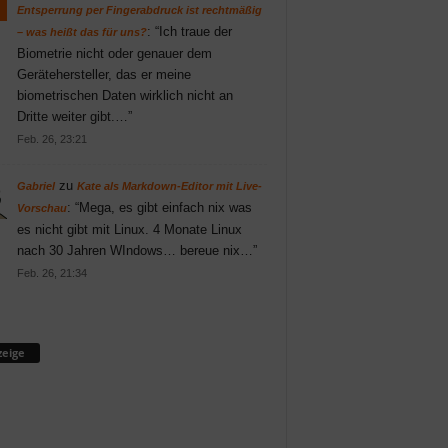
Entsperrung per Fingerabdruck ist rechtmäßig
: “
Ich traue der
– was heißt das für uns?
Biometrie nicht oder genauer dem
Gerätehersteller, das er meine
biometrischen Daten wirklich nicht an
Dritte weiter gibt.…
”
Feb. 26, 23:21
zu
Gabriel
Kate als Markdown-Editor mit Live-
: “
Mega, es gibt einfach nix was
Vorschau
es nicht gibt mit Linux. 4 Monate Linux
nach 30 Jahren WIndows… bereue nix…
”
Feb. 26, 21:34
eige