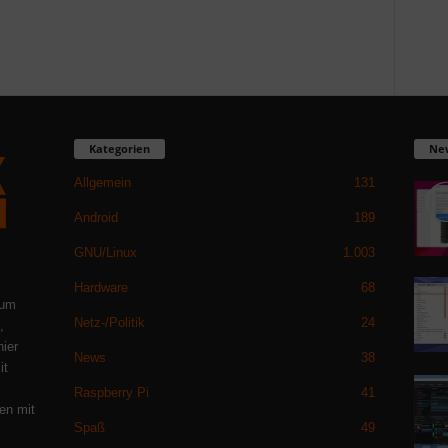
Kategorien
Ne
Allgemein
131
Android
189
GNU/Linux
1.003
Hardware
68
 um
Netz-/Politik
24
,
hier
News
38
it
Raspberry Pi
41
en mit
Spaß
49