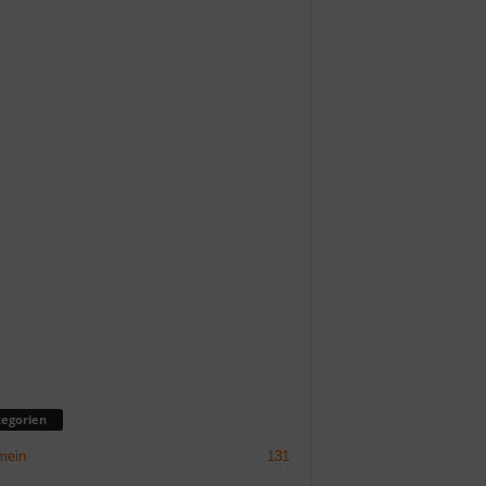
egorien
mein
131