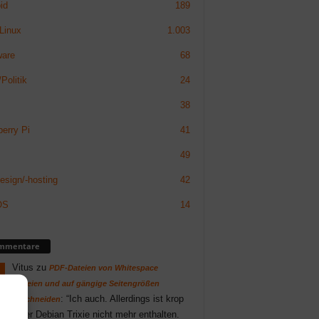
id
189
Linux
1.003
ware
68
Politik
24
38
erry Pi
41
49
sign/-hosting
42
OS
14
mmentare
Vitus
zu
PDF-Dateien von Whitespace
befreien und auf gängige Seitengrößen
: “
Ich auch. Allerdings ist krop
zuschneiden
unter Debian Trixie nicht mehr enthalten.