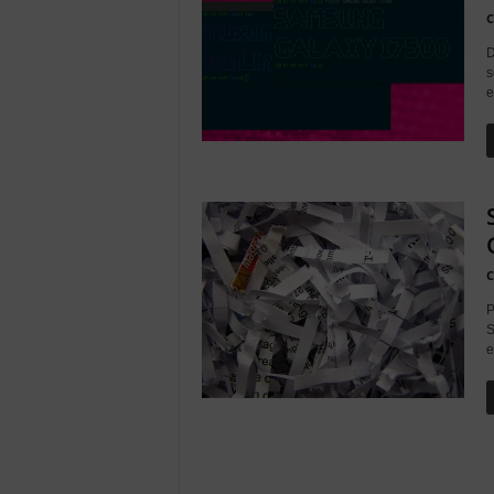
c
C
h
D
s
e
C
P
S
e