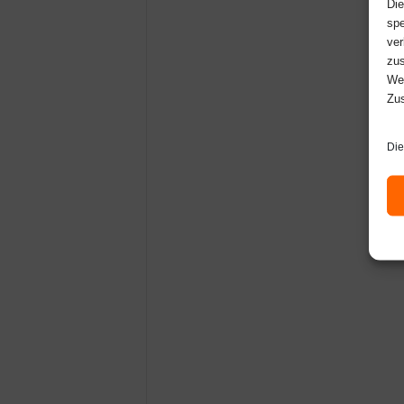
Die
spe
ver
zus
Web
Zus
Die