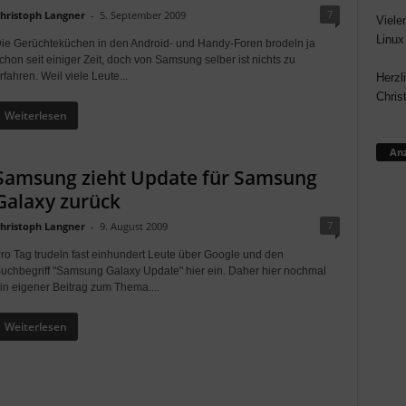
7
hristoph Langner
-
5. September 2009
Viele
Linux
ie Gerüchteküchen in den Android- und Handy-Foren brodeln ja
chon seit einiger Zeit, doch von Samsung selber ist nichts zu
rfahren. Weil viele Leute...
Herzl
Chris
Weiterlesen
Anz
Samsung zieht Update für Samsung
Galaxy zurück
7
hristoph Langner
-
9. August 2009
ro Tag trudeln fast einhundert Leute über Google und den
uchbegriff "Samsung Galaxy Update" hier ein. Daher hier nochmal
in eigener Beitrag zum Thema....
Weiterlesen