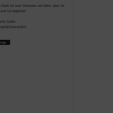
n Dank für euer Vertrauen und dafür, dass ihr
 und Ich begleitet!
iche Grüße
toph@Linuxundich
eige