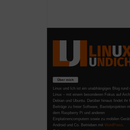
Über mich
Linux und Ich ist ein unabhängiges Blog rund
Linux – mit einem besonderen Fokus auf Arch
Debian und Ubuntu. Darüber hinaus findet ihr 
Beiträge zu freier Software, Bastelprojekten m
dem Raspberry Pi und anderen
Einplatinencomputern sowie zu mobilen Gerät
Android und Co. Betrieben mit
WordPress
.