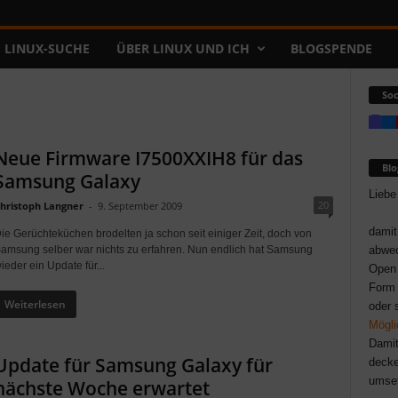
LINUX-SUCHE
ÜBER LINUX UND ICH
BLOGSPENDE
Soc
Neue Firmware I7500XXIH8 für das
Bl
Samsung Galaxy
Liebe
20
hristoph Langner
-
9. September 2009
damit
ie Gerüchteküchen brodelten ja schon seit einiger Zeit, doch von
amsung selber war nichts zu erfahren. Nun endlich hat Samsung
abwec
ieder ein Update für...
Open 
Form 
Weiterlesen
oder 
Mögli
Damit
Update für Samsung Galaxy für
decke
umse
nächste Woche erwartet