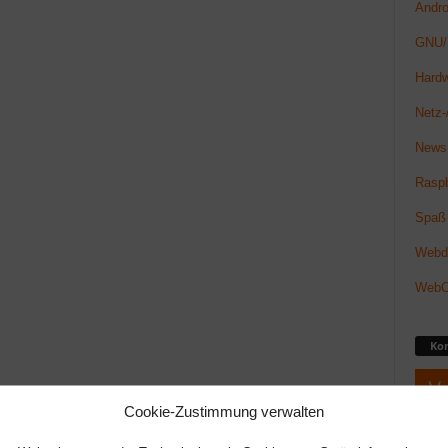
Andro
GNU/
Hard
Netz-/
News
Raspb
Spaß
Webde
Web
Ko
Cookie-Zustimmung verwalten