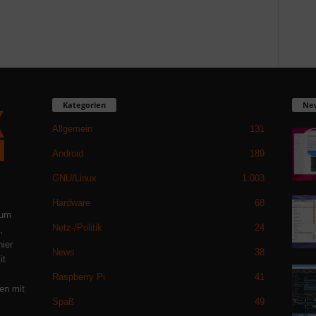
Kategorien
Ne
Allgemein
131
Android
189
GNU/Linux
1.003
Hardware
68
 um
Netz-/Politik
24
,
hier
News
38
it
Raspberry Pi
41
en mit
Spaß
49