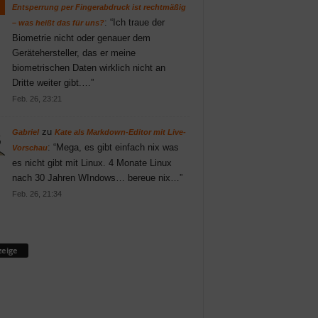
Entsperrung per Fingerabdruck ist rechtmäßig
: “
Ich traue der
– was heißt das für uns?
Biometrie nicht oder genauer dem
Gerätehersteller, das er meine
biometrischen Daten wirklich nicht an
Dritte weiter gibt.…
”
Feb. 26, 23:21
zu
Gabriel
Kate als Markdown-Editor mit Live-
: “
Mega, es gibt einfach nix was
Vorschau
es nicht gibt mit Linux. 4 Monate Linux
nach 30 Jahren WIndows… bereue nix…
”
Feb. 26, 21:34
eige