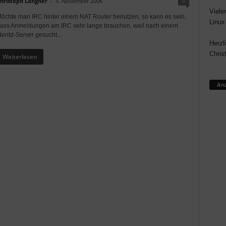
0
hristoph Langner
-
5. November 2006
Viele
öchte man IRC hinter einem NAT Router benutzen, so kann es sein,
Linux
ass Anmeldungen am IRC sehr lange brauchen, weil nach einem
dentd-Server gesucht...
Herzl
Chris
Weiterlesen
Anz