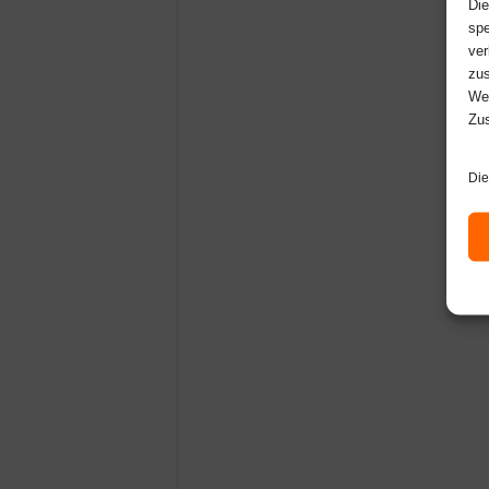
Die
spe
ver
zus
Web
Zus
Die