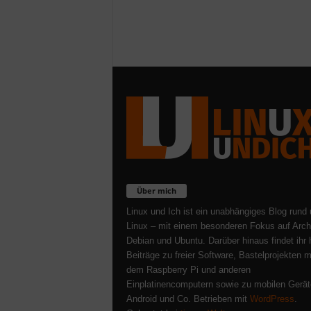
Über mich
Linux und Ich ist ein unabhängiges Blog rund
Linux – mit einem besonderen Fokus auf Arch
Debian und Ubuntu. Darüber hinaus findet ihr 
Beiträge zu freier Software, Bastelprojekten m
dem Raspberry Pi und anderen
Einplatinencomputern sowie zu mobilen Gerät
Android und Co. Betrieben mit
WordPress
.