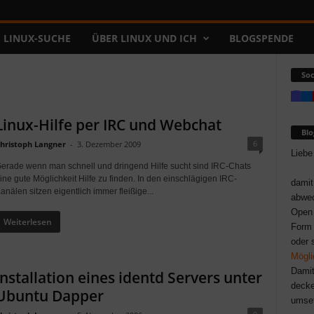
LINUX-SUCHE
ÜBER LINUX UND ICH
BLOGSPENDE
Soc
Linux-Hilfe per IRC und Webchat
Bl
6
hristoph Langner
-
3. Dezember 2009
Liebe
erade wenn man schnell und dringend Hilfe sucht sind IRC-Chats
ine gute Möglichkeit Hilfe zu finden. In den einschlägigen IRC-
damit
anälen sitzen eigentlich immer fleißige...
abwec
Open 
Weiterlesen
Form 
oder 
Mögli
Damit
Installation eines identd Servers unter
decke
Ubuntu Dapper
umse