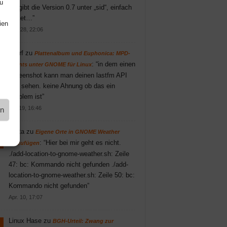
u
Es gibt die Version 0.7 unter „sid“, einfach
Paket…
”
ien
Juni 28, 22:06
knarf
zu
Plattenalbum und Euphonica: MPD-
: “
in dem einen
Clients unter GNOME für Linux
Screenshot kann man deinen lastfm API
key sehen. keine Ahnung ob das ein
Problem ist
”
Mai 19, 16:46
en
Britta
zu
Eigene Orte in GNOME Weather
: “
Hier bei mir geht es nicht.
hinzufügen
./add-location-to-gnome-weather.sh: Zeile
47: bc: Kommando nicht gefunden ./add-
location-to-gnome-weather.sh: Zeile 50: bc:
Kommando nicht gefunden
”
Apr. 10, 17:07
Linux Hase
zu
BGH-Urteil: Zwang zur