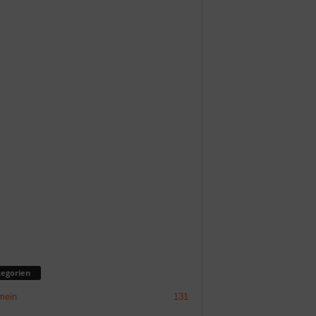
egorien
mein
131