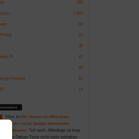
id
189
Linux
1.003
ware
68
Politik
24
38
erry Pi
41
49
sign/-hosting
42
OS
14
mmentare
Vitus
zu
PDF-Dateien von Whitespace
befreien und auf gängige Seitengrößen
: “
Ich auch. Allerdings ist krop
zuschneiden
unter Debian Trixie nicht mehr enthalten.