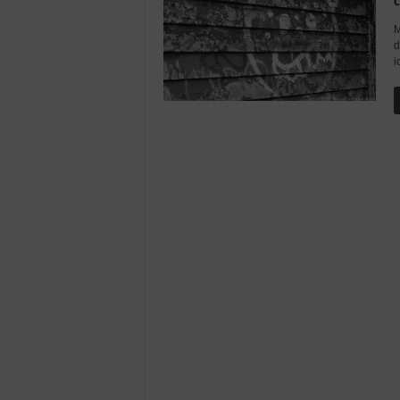
c
C
M
h
d
i