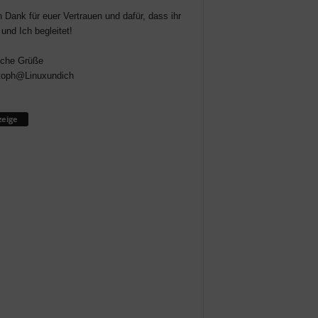
n Dank für euer Vertrauen und dafür, dass ihr
 und Ich begleitet!
iche Grüße
toph@Linuxundich
eige