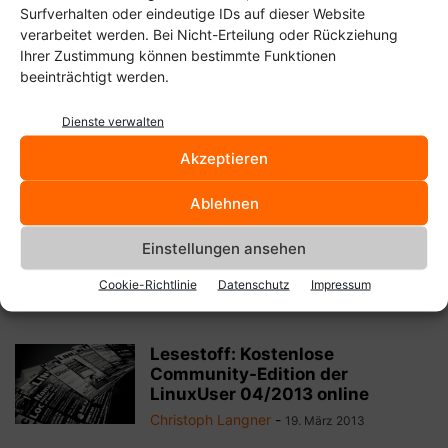
Lesestoff: Kostenlose
Surfverhalten oder eindeutige IDs auf dieser Website
Community-Edition der
verarbeitet werden. Bei Nicht-Erteilung oder Rückziehung
LinuxUser 06/2013 online
Ihrer Zustimmung können bestimmte Funktionen
Christoph Langner
-
13. Mai 2013
beeinträchtigt werden.
Lesestoff: Kostenlose
Dienste verwalten
Community-Edition der
Akzeptieren
LinuxUser 05/2013 online
Christoph Langner
-
16. April 2013
Ablehnen
Lesestoff: freiesMagazin
Einstellungen ansehen
04/2013 erschienen
Christoph Langner
-
Cookie-Richtlinie
Datenschutz
Impressum
8. April 2013
Lesestoff: Kostenlose
Community-Edition der
LinuxUser 04/2013 online
Christoph Langner
-
19. März 2013