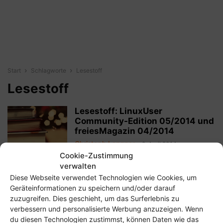
Start
Schlagworte
Lesestoff
Lesestoff
Lesestoff: LinuxUser
Community-Edition 05/2014 und
freiesMagazin 04/2014
Christoph Langner
-
9. April 2014
Cookie-Zustimmung
verwalten
Lesestoff: Kostenlose
Diese Webseite verwendet Technologien wie Cookies, um
Community-Edition der
Geräteinformationen zu speichern und/oder darauf
LinuxUser 04/2014 online
zuzugreifen. Dies geschieht, um das Surferlebnis zu
Christoph Langner
-
19. März 2014
verbessern und personalisierte Werbung anzuzeigen. Wenn
du diesen Technologien zustimmst, können Daten wie das