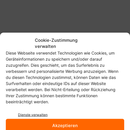
Cookie-Zustimmung
Start
Schlagworte
Navidrome
verwalten
Navidrome
Diese Webseite verwendet Technologien wie Cookies, um
Geräteinformationen zu speichern und/oder darauf
Tempo und Android Auto: So
zuzugreifen. Dies geschieht, um das Surferlebnis zu
nutzt ihr Navidrome für eure
verbessern und personalisierte Werbung anzuzeigen. Wenn
Musikbibliothek...
du diesen Technologien zustimmst, können Daten wie das
Surfverhalten oder eindeutige IDs auf dieser Website
Christoph Langner
-
22. Mai 2025
verarbeitet werden. Bei Nicht-Erteilung oder Rückziehung
Ihrer Zustimmung können bestimmte Funktionen
Termsonic: Subsonic-Client für
beeinträchtigt werden.
das Terminal
Christoph Langner
-
13. März 2025
Dienste verwalten
Akzeptieren