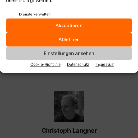
beeinträchtigt werden.
Dienste verwalten
Akzeptieren
SCHLAGWORTE
Notebook
Rockiger
Satchbook
Test
Ablehnen
Vorheriger Artikel
Nächster Artikel
Einstellungen ansehen
GNOME-Gmail als
Der Tux zum Sonntag (XIV)
Alternative zu Desktop-
Cookie-Richtlinie
Datenschutz
Impressum
Webmail
Christoph Langner