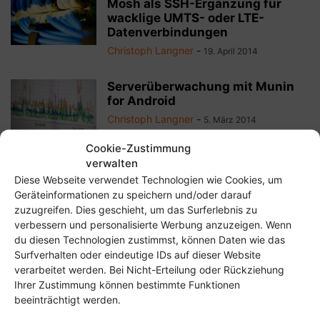
Mosh als SSH-Ergänzung für
wacklige UMTS- oder LTE-
Datenverbindungen
Christoph Langner
-
19. April 2014
Serverüberwachung mit Munin
for Android
Christoph Langner
-
5. März 2014
Cookie-Zustimmung
verwalten
Das eigene PC-Helpdesk
Diese Webseite verwendet Technologien wie Cookies, um
Christoph Langner
-
9. Januar 2009
Geräteinformationen zu speichern und/oder darauf
zuzugreifen. Dies geschieht, um das Surferlebnis zu
verbessern und personalisierte Werbung anzuzeigen. Wenn
du diesen Technologien zustimmst, können Daten wie das
Die Uhrzeit eines Rechners über
Surfverhalten oder eindeutige IDs auf dieser Website
das Internet stellen
verarbeitet werden. Bei Nicht-Erteilung oder Rückziehung
Christoph Langner
-
Ihrer Zustimmung können bestimmte Funktionen
19. Dezember 2008
beeinträchtigt werden.