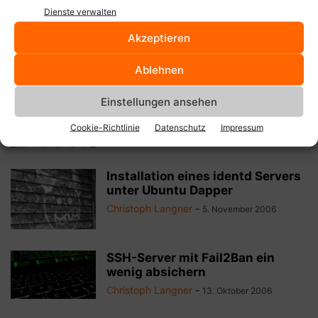
Ubuntu Server in VirtualBox
Dienste verwalten
installieren
Akzeptieren
Christoph Langner
-
17. Juli 2008
Ablehnen
Webbasierte
Einstellungen ansehen
Serverüberwachung mit Munin
Christoph Langner
-
Cookie-Richtlinie
Datenschutz
Impressum
24. August 2007
Installation eines identd Servers
unter Ubuntu Dapper
Christoph Langner
-
5. November 2006
SSH-Server mit Fail2Ban ein
wenig absichern
Christoph Langner
-
13. Oktober 2006