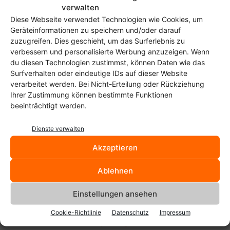
verwalten
SSH auf dem Raspberry Pi
Diese Webseite verwendet Technologien wie Cookies, um
aktivieren (jetzt unter Raspian
Geräteinformationen zu speichern und/oder darauf
nötig)
zuzugreifen. Dies geschieht, um das Surferlebnis zu
Christoph Langner
-
30. November 2016
verbessern und personalisierte Werbung anzuzeigen. Wenn
du diesen Technologien zustimmst, können Daten wie das
Mit DSM 6.0 Beta 2 Let’s Encrypt-
Surfverhalten oder eindeutige IDs auf dieser Website
Zertifikate auf Synology-NAS
verarbeitet werden. Bei Nicht-Erteilung oder Rückziehung
einrichten
Ihrer Zustimmung können bestimmte Funktionen
Christoph Langner
-
22. Januar 2016
beeinträchtigt werden.
Let’s-Encrypt-Stammzertifikate
Dienste verwalten
im Linux-System installieren
Akzeptieren
Christoph Langner
-
22. Dezember 2015
Ablehnen
SSL-Zertifikat von Let’s Encrypt
Einstellungen ansehen
auf Synology oder anderem NAS
ablegen
Cookie-Richtlinie
Datenschutz
Impressum
Christoph Langner
-
3. Dezember 2015