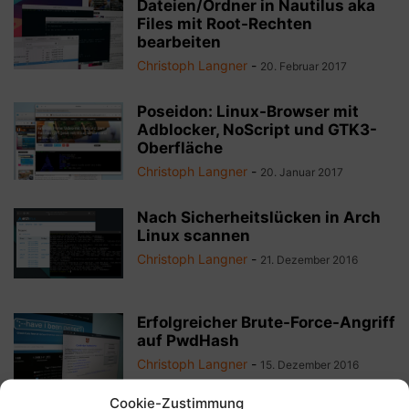
Dateien/Ordner in Nautilus aka
Files mit Root-Rechten
bearbeiten
Christoph Langner
-
20. Februar 2017
Poseidon: Linux-Browser mit
Adblocker, NoScript und GTK3-
Oberfläche
Christoph Langner
-
20. Januar 2017
Nach Sicherheitslücken in Arch
Linux scannen
Christoph Langner
-
21. Dezember 2016
Erfolgreicher Brute-Force-Angriff
auf PwdHash
Christoph Langner
-
15. Dezember 2016
Cookie-Zustimmung