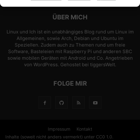
ÜBER MICH
Linux und Ich ist ein unabhängiges Blog rund um Linux im
Allgemeinen, sowie Arch, Debian und Ubuntu im
Speziellen. Zudem auch zu Themen rund um freie
Software, Basteleien mit Raspberry Pi und anderen SBC
sowie mobilen Geräten mit Android und Co. Angetrieben
von
WordPress
. Gehostet bei
tiggersWelt
.
FOLGE MIR
Impressum
Kontakt
Inhalte (soweit nicht anders vermerkt) unter CC0 1.0.