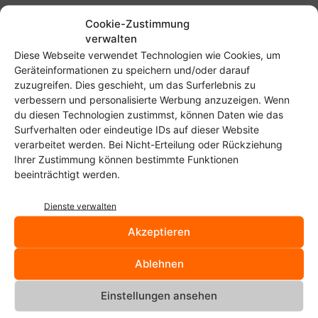
Cookie-Zustimmung
verwalten
Diese Webseite verwendet Technologien wie Cookies, um
Geräteinformationen zu speichern und/oder darauf
zuzugreifen. Dies geschieht, um das Surferlebnis zu
verbessern und personalisierte Werbung anzuzeigen. Wenn
Start
Schlagworte
Filehosting
du diesen Technologien zustimmst, können Daten wie das
Filehosting
Surfverhalten oder eindeutige IDs auf dieser Website
verarbeitet werden. Bei Nicht-Erteilung oder Rückziehung
Andromirror sammelt Spenden
Ihrer Zustimmung können bestimmte Funktionen
um Android-ROMs und -Hacks
beeinträchtigt werden.
endlich ein ordentliches
Zuhause...
Dienste verwalten
Christoph Langner
-
3. September 2013
Akzeptieren
Ablehnen
Einstellungen ansehen