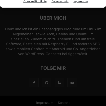
Cookie-Richtlinie
Datenschutz
Impressum
ÜBER MICH
Linux und Ich ist ein unabhängiges Blog rund um Linux im
Allgemeinen, sowie Arch, Debian und Ubuntu im
Speziellen. Zudem auch zu Themen rund um freie
Software, Basteleien mit Raspberry Pi und anderen SBC
sowie mobilen Geräten mit Android und Co. Angetrieben
von
WordPress
. Gehostet bei
tiggersWelt
.
FOLGE MIR
Impressum
Kontakt