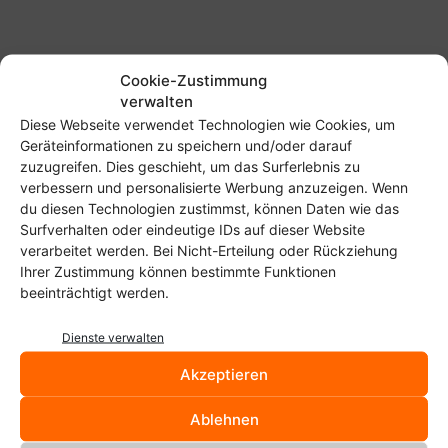
Cookie-Zustimmung
verwalten
Diese Webseite verwendet Technologien wie Cookies, um
Start
Schlagworte
Waldorf
Geräteinformationen zu speichern und/oder darauf
zuzugreifen. Dies geschieht, um das Surferlebnis zu
Waldorf
verbessern und personalisierte Werbung anzuzeigen. Wenn
du diesen Technologien zustimmst, können Daten wie das
Crunchbang Linux Waldorf auf
Surfverhalten oder eindeutige IDs auf dieser Website
Basis von Debian Wheezy
verarbeitet werden. Bei Nicht-Erteilung oder Rückziehung
Christoph Langner
-
16. November 2012
Ihrer Zustimmung können bestimmte Funktionen
beeinträchtigt werden.
Workaround für die Installation
Dienste verwalten
von Skype 4.x unter Debian
Akzeptieren
Wheezy
Christoph Langner
-
15. November 2012
Ablehnen