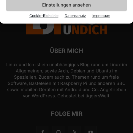
Einstellungen ansehen
Cookie-Richtlinie
Datenschutz
Impressum
ÜBER MICH
Linux und Ich ist ein unabhängiges Blog rund um Linux im
Allgemeinen, sowie Arch, Debian und Ubuntu im
Speziellen. Zudem auch zu Themen rund um freie
Software, Basteleien mit Raspberry Pi und anderen SBC
sowie mobilen Geräten mit Android und Co. Angetrieben
von
WordPress
. Gehostet bei
tiggersWelt
.
FOLGE MIR