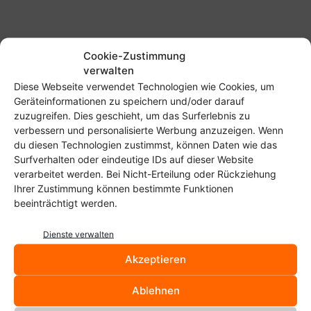
Cookie-Zustimmung
verwalten
Diese Webseite verwendet Technologien wie Cookies, um
Start
Schlagworte
Bücher
Geräteinformationen zu speichern und/oder darauf
zuzugreifen. Dies geschieht, um das Surferlebnis zu
Bücher
verbessern und personalisierte Werbung anzuzeigen. Wenn
du diesen Technologien zustimmst, können Daten wie das
Humble Book Bundle: Unix
Surfverhalten oder eindeutige IDs auf dieser Website
presented by O’Reilly
verarbeitet werden. Bei Nicht-Erteilung oder Rückziehung
Christoph Langner
-
Ihrer Zustimmung können bestimmte Funktionen
23. November 2016
beeinträchtigt werden.
Neues Openbook zu Ubuntu
Dienste verwalten
‚Jaunty Jackalope‘ 9.04
Akzeptieren
Christoph Langner
-
5. Juli 2009
Ablehnen