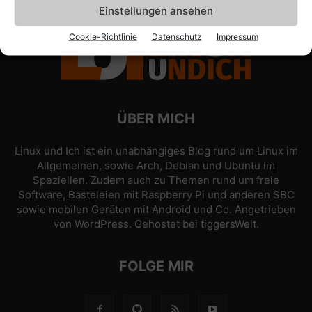
Einstellungen ansehen
Cookie-Richtlinie
Datenschutz
Impressum
ÜBER MICH
Linux und Ich ist ein unabhängiges Blog rund um Linux im
Allgemeinen, sowie Arch, Debian und Ubuntu im
Speziellen. Zudem auch zu Themen rund um freie
Software, Basteleien mit Raspberry Pi und anderen SBC
sowie mobilen Geräten mit Android und Co. Angetrieben
von
WordPress
. Gehostet bei
tiggersWelt
.
FOLGE MIR