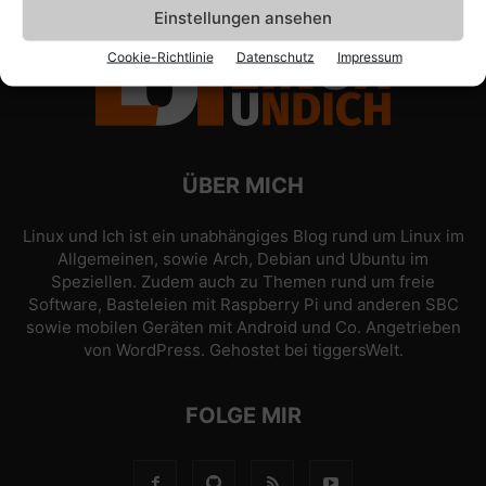
Einstellungen ansehen
Cookie-Richtlinie
Datenschutz
Impressum
ÜBER MICH
Linux und Ich ist ein unabhängiges Blog rund um Linux im
Allgemeinen, sowie Arch, Debian und Ubuntu im
Speziellen. Zudem auch zu Themen rund um freie
Software, Basteleien mit Raspberry Pi und anderen SBC
sowie mobilen Geräten mit Android und Co. Angetrieben
von
WordPress
. Gehostet bei
tiggersWelt
.
FOLGE MIR