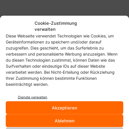
Cookie-Zustimmung
verwalten
Diese Webseite verwendet Technologien wie Cookies, um
Start
Schlagworte
Gummi
Geräteinformationen zu speichern und/oder darauf
zuzugreifen. Dies geschieht, um das Surferlebnis zu
Gummi
verbessern und personalisierte Werbung anzuzeigen. Wenn
du diesen Technologien zustimmst, können Daten wie das
LaTeX-Editor Gummi in GTK3-
Surfverhalten oder eindeutige IDs auf dieser Website
Version
verarbeitet werden. Bei Nicht-Erteilung oder Rückziehung
Christoph Langner
-
2. Dezember 2014
Ihrer Zustimmung können bestimmte Funktionen
beeinträchtigt werden.
Bewerbung mit Hilfe von LaTeX-
Dienste verwalten
Vorlagen unter Ubuntu oder Arch
Akzeptieren
Linux schreiben
Christoph Langner
-
28. März 2014
Ablehnen