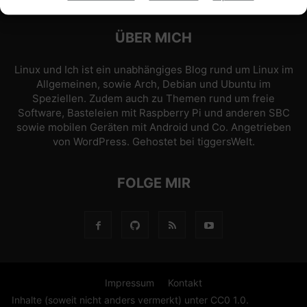
ÜBER MICH
Linux und Ich ist ein unabhängiges Blog rund um Linux im
Allgemeinen, sowie Arch, Debian und Ubuntu im
Speziellen. Zudem auch zu Themen rund um freie
Software, Basteleien mit Raspberry Pi und anderen SBC
sowie mobilen Geräten mit Android und Co. Angetrieben
von
WordPress
. Gehostet bei
tiggersWelt
.
FOLGE MIR
Impressum
Kontakt
Inhalte (soweit nicht anders vermerkt) unter CC0 1.0.