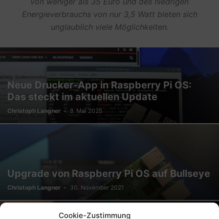
von weniger als 35 Euro und des niedrigen
Energieverbrauchs von nur 3,5 Watt bieten sich
unglaublich viele Möglichkeiten.
Neue Drucker-App in Raspberry Pi OS:
Das steckt im aktuellen Update
Christoph Langner
-
8. Mai 2025
Upgrade von Raspberry Pi OS auf Bullseye
Christoph Langner
-
30. November 2021
Cookie-Zustimmung