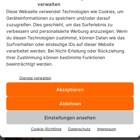
verwalten
Diese Webseite verwendet Technologien wie Cookies, um
Geräteinformationen zu speichern und/oder darauf
PiShrink verkleinert Raspberry Pi-Images
zuzugreifen. Dies geschieht, um das Surferlebnis zu
Christoph Langner
-
27. Februar 2017
verbessern und personalisierte Werbung anzuzeigen. Wenn
du diesen Technologien zustimmst, können Daten wie das
Surfverhalten oder eindeutige IDs auf dieser Website
Nighthawk F117A, Raspberry Pi
verarbeitet werden. Bei Nicht-Erteilung oder Rückziehung
als HDMI-Stick für den TV „in
Ihrer Zustimmung können bestimmte Funktionen
fertig“
beeinträchtigt werden.
Christoph Langner
-
19. Juni 2013
Dienste verwalten
Raspbian darf Raspberry Pi ganz
Akzeptieren
offiziell auf bis zu einem GHz...
Christoph Langner
-
20. September 2012
Ablehnen
Einstellungen ansehen
Raspcontrol, WebGUI für
Raspbian und den Raspberry Pi
Cookie-Richtlinie
Datenschutz
Impressum
Christoph Langner
-
3. August 2012