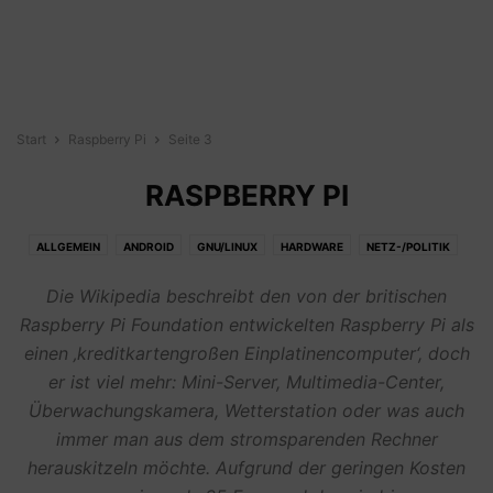
Start
Raspberry Pi
Seite 3
RASPBERRY PI
ALLGEMEIN
ANDROID
GNU/LINUX
HARDWARE
NETZ-/POLITIK
NEWS
RASPBERRY PI
SPASS
SPORT/OUTDOOR
Die Wikipedia beschreibt den von der britischen
WEBDESIGN/-HOSTING
WEBOS
Raspberry Pi Foundation entwickelten Raspberry Pi als
einen ‚kreditkartengroßen Einplatinencomputer‘, doch
er ist viel mehr: Mini-Server, Multimedia-Center,
Überwachungskamera, Wetterstation oder was auch
immer man aus dem stromsparenden Rechner
herauskitzeln möchte. Aufgrund der geringen Kosten