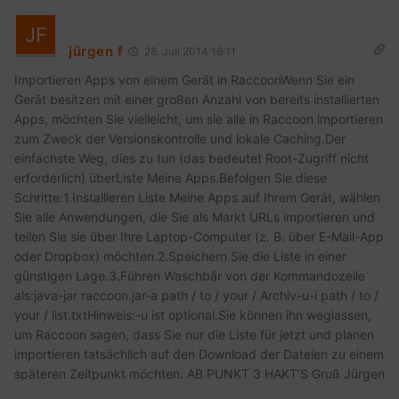
jürgen f
28. Juli 2014 16:11
Importieren Apps von einem Gerät in RaccoonWenn Sie ein
Gerät besitzen mit einer großen Anzahl von bereits installierten
Apps, möchten Sie vielleicht, um sie alle in Raccoon importieren
zum Zweck der Versionskontrolle und lokale Caching.Der
einfachste Weg, dies zu tun (das bedeutet Root-Zugriff nicht
erforderlich) überListe Meine Apps.Befolgen Sie diese
Schritte:1.Installieren Liste Meine Apps auf Ihrem Gerät, wählen
Sie alle Anwendungen, die Sie als Markt URLs importieren und
teilen Sie sie über Ihre Laptop-Computer (z. B. über E-Mail-App
oder Dropbox) möchten.2.Speichern Sie die Liste in einer
günstigen Lage.3.Führen Waschbär von der Kommandozeile
als:java-jar raccoon.jar-a path / to / your / Archiv-u-i path / to /
your / list.txtHinweis:-u ist optional.Sie können ihn weglassen,
um Raccoon sagen, dass Sie nur die Liste für jetzt und planen
importieren tatsächlich auf den Download der Dateien zu einem
späteren Zeitpunkt möchten. AB PUNKT 3 HAKT’S Gruß Jürgen