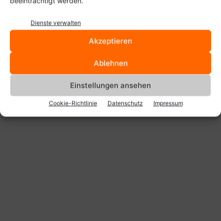
beeinträchtigt werden.
Dienste verwalten
Akzeptieren
Anzeige
Ablehnen
Einstellungen ansehen
Cookie-Richtlinie
Datenschutz
Impressum