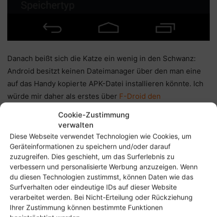
Danach beißt sich die Katze ein wenig in den Schwanz:
Android besitzt keinen Dateimanager über den man eine
auf das Handy kopierte APK-Datei installieren könnte. Ich
würde mir daher als erstes über
F-Droid den
CyanogenMod File Manager per Browser
herunterladen
Cookie-Zustimmung
und eben auch manuell installieren. Danach schiebt ihr
verwalten
eure per Raccoon heruntergeladenen Apps via USB-Kabel
Diese Webseite verwendet Technologien wie Cookies, um
auf das Handy (oder nutzt AirDroid, einen FTP-Server, SSH
Geräteinformationen zu speichern und/oder darauf
zuzugreifen. Dies geschieht, um das Surferlebnis zu
und so weiter), wählt die Datei dann per Datei Manager an
verbessern und personalisierte Werbung anzuzeigen. Wenn
und lasst die Installation durchlaufen.
du diesen Technologien zustimmst, können Daten wie das
Surfverhalten oder eindeutige IDs auf dieser Website
verarbeitet werden. Bei Nicht-Erteilung oder Rückziehung
Ihrer Zustimmung können bestimmte Funktionen