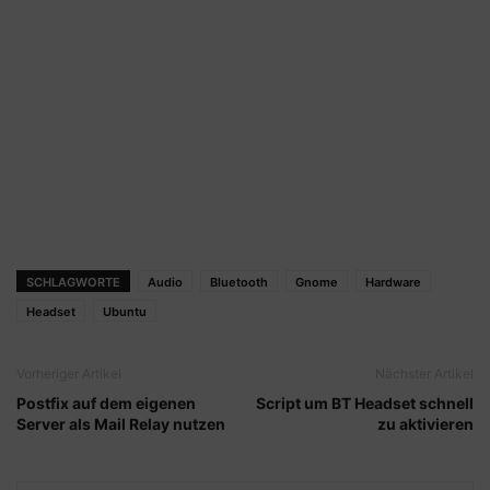
SCHLAGWORTE
Audio
Bluetooth
Gnome
Hardware
Headset
Ubuntu
Vorheriger Artikel
Nächster Artikel
Postfix auf dem eigenen
Script um BT Headset schnell
Server als Mail Relay nutzen
zu aktivieren