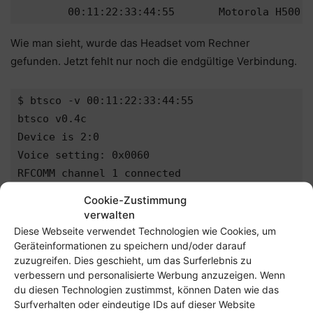
Wie man sieht, wurde das Headset vom Rechner
gefunden. Jetzt fehlt nur noch die endgültige Verbindung.
$ btsco -v 00:11:22:33:44:55

btsco v0.4c

Device is 2:0

Voice setting: 0x0060

Cookie-Zustimmung
Beim ersten Verbindungsversuch sollte ein kleines
verwalten
Fenster erscheinen, das den Bluetooth Pin des Headset
Diese Webseite verwendet Technologien wie Cookies, um
abfragt, üblicherweise ist das 0000. So schließlich und
Geräteinformationen zu speichern und/oder darauf
endlich, kann man das Headset jetzt testen.
zuzugreifen. Dies geschieht, um das Surferlebnis zu
verbessern und personalisierte Werbung anzuzeigen. Wenn
du diesen Technologien zustimmst, können Daten wie das
Surfverhalten oder eindeutige IDs auf dieser Website