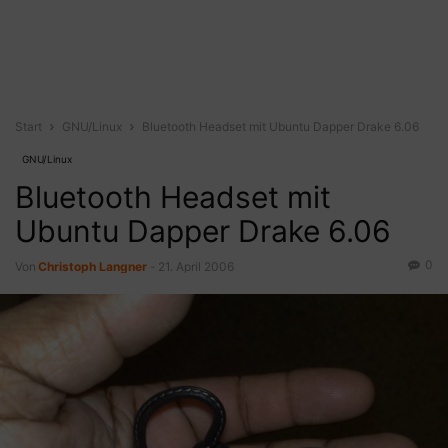
Start
GNU/Linux
Bluetooth Headset mit Ubuntu Dapper Drake 6.06
GNU/Linux
Bluetooth Headset mit
Ubuntu Dapper Drake 6.06
0
Von
Christoph Langner
-
21. April 2006