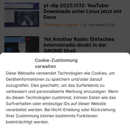
yt-dlp 2025.11.12: YouTube-
Downloads unter Linux jetzt mit
Deno
Christoph Langner
-
20. November 2025
Yet Another Radio: Einfaches
Internetradio direkt in der
GNOME Shell
Christoph Langner
-
19. November 2025
Cookie-Zustimmung
verwalten
Apostrophe 3.3: Mein liebster
Diese Webseite verwendet Technologien wie Cookies, um
Markdown-Editor wird runder
Geräteinformationen zu speichern und/oder darauf
zuzugreifen. Dies geschieht, um das Surferlebnis zu
Christoph Langner
-
11. September 2025
verbessern und personalisierte Werbung anzuzeigen. Wenn
du diesen Technologien zustimmst, können Daten wie das
Surfverhalten oder eindeutige IDs auf dieser Website
verarbeitet werden. Bei Nicht-Erteilung oder Rückziehung
Ihrer Zustimmung können bestimmte Funktionen
beeinträchtigt werden.