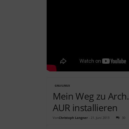
c
h
GNU/LINUX
Mein Weg zu Arch…
AUR installieren
Von
Christoph Langner
-
21. Juni 2013
30