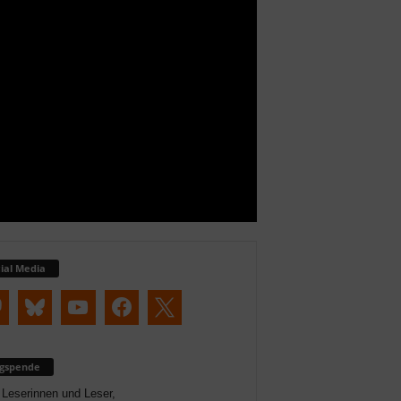
ial Media
ogspende
 Leserinnen und Leser,