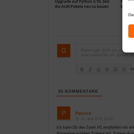
Upgrade auf Python 3.10, Zeit
Paru, 
die AUR-Pakete neu zu bauen
beste 
Die
30
KOMMENTARE
Patrick
21. Juni 2013 14:32
Ich kann Dir den Zoom H1 empfehlen mit ent
Ansonsten schöner Screencast. Kannst du vi