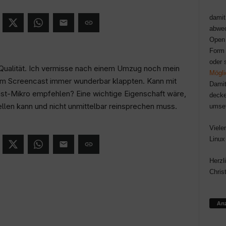
damit
abwec
Open 
Form 
oder 
-Qualität. Ich vermisse nach einem Umzug noch mein
Mögli
dem Screencast immer wunderbar klappten. Kann mit
Damit
st-Mikro empfehlen? Eine wichtige Eigenschaft wäre,
decke
ellen kann und nicht unmittelbar reinsprechen muss.
umse
Viele
Linux
Herzl
Chris
Anz