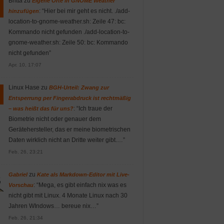
Britta
zu
Eigene Orte in GNOME Weather
: “
Hier bei mir geht es nicht. ./add-
hinzufügen
location-to-gnome-weather.sh: Zeile 47: bc:
Kommando nicht gefunden ./add-location-to-
gnome-weather.sh: Zeile 50: bc: Kommando
nicht gefunden
”
Apr. 10, 17:07
Linux Hase
zu
BGH-Urteil: Zwang zur
Entsperrung per Fingerabdruck ist rechtmäßig
: “
Ich traue der
– was heißt das für uns?
Biometrie nicht oder genauer dem
Gerätehersteller, das er meine biometrischen
Daten wirklich nicht an Dritte weiter gibt.…
”
Feb. 26, 23:21
zu
Gabriel
Kate als Markdown-Editor mit Live-
: “
Mega, es gibt einfach nix was es
Vorschau
nicht gibt mit Linux. 4 Monate Linux nach 30
Jahren WIndows… bereue nix…
”
Feb. 26, 21:34