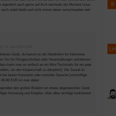
e eigentlich auch gerne auf Arch wechseln (im Moment Linux
auch stabil bleibt und nicht immer daran rumschrauben weil
21. Juni 2013 23:59
kleines Gerät, du kannst es als Handmikro für Interviews
en Ton für Filmgeschichten oder Veranstaltungen aufnehmen
zu kann man es einfach an ein Mini-Tischstativ für ein paar
stellen, um den Körperschall zu dämpfen!). Der Sound ist
ob bei lauten Konzerten oder normaler Sprache (vernünftige
 80-90 EUR ist man dabei.
egenüber den großen Brüdern ein etwas abgespecktes Gerät
liger Anmutung und Knöpfen. Aber alles wichtige funktioniert