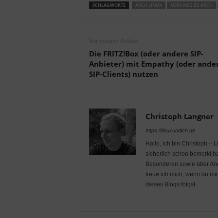
SCHLAGWORTE
ARCH LINUX
MEIN WEG ZU ARCH
Vorheriger Artikel
Die FRITZ!Box (oder andere SIP-
Anbieter) mit Empathy (oder ande
SIP-Clients) nutzen
Christoph Langner
https://linuxundich.de
Hallo, ich bin Christoph – 
sicherlich schon bemerkt ha
Besonderen sowie über Andr
freue ich mich, wenn du mi
dieses Blogs folgst.