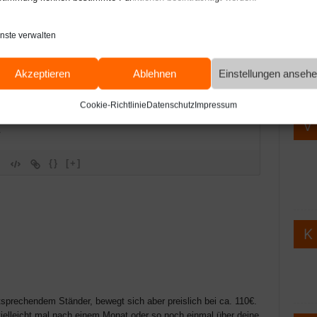
Pacaur oder Yay? Der
Neuer GPG-Key für Spotify unter
Spaß
AUR-Helper?
Arch
Webde
nste verwalten
Web
Akzeptieren
Ablehnen
Einstellungen anseh
Ko
Cookie-Richtlinie
Datenschutz
Impressum
{}
[+]
sprechendem Ständer, bewegt sich aber preislich bei ca. 110€.
elleicht mal nach einem Monat oder so noch einmal über deine