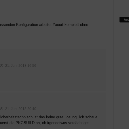
Anz
passenden Konfiguration arbeitet Yaourt komplett ohne
21. Juni 2013 16:56
21. Juni 2013 20:40
icherheitstechnisch ist das keine gute Lösung. Ich schaue
t zuerst die PKGBUILD an, ob irgendetwas verdächtiges