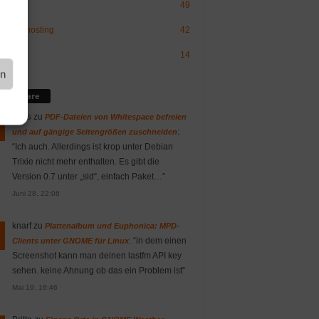
49
sign/-hosting
42
OS
14
en
mmentare
Vitus
zu
PDF-Dateien von Whitespace befreien
:
und auf gängige Seitengrößen zuschneiden
“
Ich auch. Allerdings ist krop unter Debian
Trixie nicht mehr enthalten. Es gibt die
Version 0.7 unter „sid“, einfach Paket…
”
Juni 28, 22:06
knarf
zu
Plattenalbum und Euphonica: MPD-
: “
in dem einen
Clients unter GNOME für Linux
Screenshot kann man deinen lastfm API key
sehen. keine Ahnung ob das ein Problem ist
”
Mai 19, 16:46