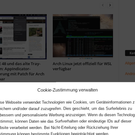
Kat
48 und das alte Tray-
Arch Linux jetzt offiziell für WSL
Allge
m: AppIndicator-
verfügbar
rung mit Patch für Arch
Andro
bar
GNU/L
Cookie-Zustimmung verwalten
Hard
se Webseite verwendet Technologien wie Cookies, um Geräteinformationen z
Netz-/
ichern und/oder darauf zuzugreifen. Dies geschieht, um das Surferlebnis zu
bessern und personalisierte Werbung anzuzeigen. Wenn du diesen Technolog
News
timmst, können Daten wie das Surfverhalten oder eindeutige IDs auf dieser
Raspb
site verarbeitet werden. Bei Nicht-Erteilung oder Rückziehung Ihrer
timmung können bestimmte Funktionen beeinträchtigt werden.