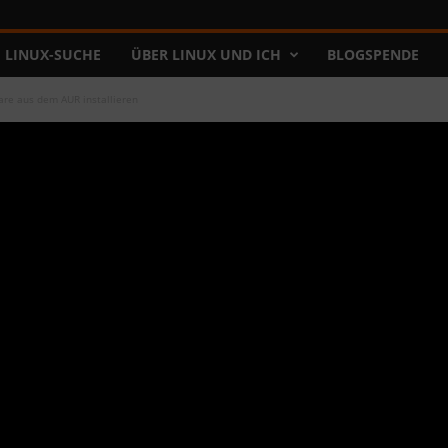
LINUX-SUCHE
ÜBER LINUX UND ICH
BLOGSPENDE
are aus dem AUR installieren