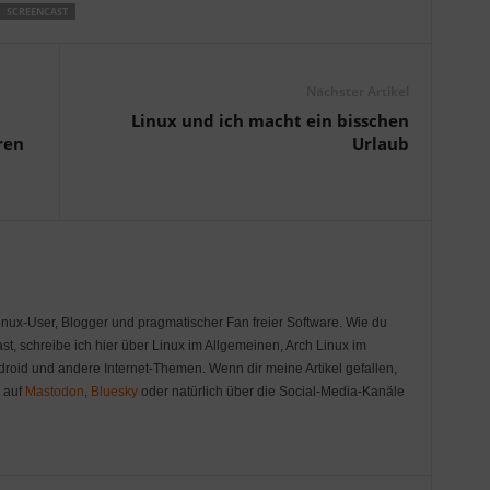
SCREENCAST
Nächster Artikel
Linux und ich macht ein bisschen
ren
Urlaub
Linux-User, Blogger und pragmatischer Fan freier Software. Wie du
st, schreibe ich hier über Linux im Allgemeinen, Arch Linux im
oid und andere Internet-Themen. Wenn dir meine Artikel gefallen,
r auf
Mastodon
,
Bluesky
oder natürlich über die Social-Media-Kanäle