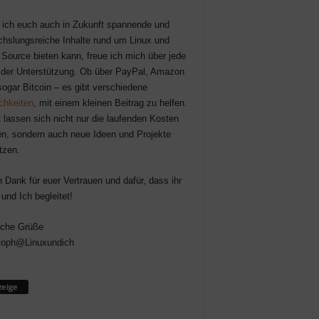
 ich euch auch in Zukunft spannende und
hslungsreiche Inhalte rund um Linux und
Source bieten kann, freue ich mich über jede
der Unterstützung. Ob über PayPal, Amazon
sogar Bitcoin – es gibt verschiedene
chkeiten
, mit einem kleinen Beitrag zu helfen.
 lassen sich nicht nur die laufenden Kosten
n, sondern auch neue Ideen und Projekte
tzen.
n Dank für euer Vertrauen und dafür, dass ihr
 und Ich begleitet!
iche Grüße
toph@Linuxundich
eige