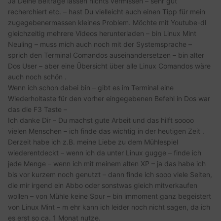
Ja Deine Beiträge lassen nichts vermissen – sehr gut
recherchiert etc. – hast Du vielleicht auch einen Tipp für mein
zugegebenermassen kleines Problem. Möchte mit Youtube-dl
gleichzeitig mehrere Videos herunterladen – bin Linux Mint
Neuling – muss mich auch noch mit der Systemsprache –
sprich den Terminal Comandos auseinandersetzen – bin alter
Dos User – aber eine Übersicht über alle Linux Comandos wäre
auch noch schön .
Wenn ich schon dabei bin – gibt es im Terminal eine
Wiederholtaste für den vorher eingegebenen Befehl in Dos war
das die F3 Taste –
Ich danke Dir – Du machst gute Arbeit und das hilft soooo
vielen Menschen – ich finde das wichtig in der heutigen Zeit .
Derzeit habe ich z.B. meine Liebe zu dem Mühlespiel
wiederentdeckt – wenn ich da unter Linux gugge – finde ich
jede Menge – wenn ich mit meinem alten XP – ja das habe ich
bis vor kurzem noch genutzt – dann finde ich sooo viele Seiten,
die mir irgend ein Abbo oder sonstwas gleich mitverkaufen
wollen – von Mühle keine Spur – bin immoment ganz begeistert
von Linux Mint – m ehr kann ich leider noch nicht sagen, da ich
es erst so ca. 1 Monat nutze.