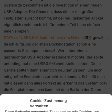
System zu bekommen ist die Investition in einen neuen
USB-Adapter. Die Chancen, dass dieser mit großen
Festplatten zurecht kommt, ist bei neu gekauften Artikel
eigentlich recht hoch. Ich für meinen Teil habe einfach
einen simplen
SATA auf USB3.0-Adapter ohne extra Netzteil
gewählt,
da ich aufgrund der alten Dockingstation schon eine
passende Stromquelle besaß. Wer lieber einen
gebrauchten USB-Adapter ersteigern möchte, der sollte
unbedingt auf eine USB3.0-Schnittstelle achten. Diese
Geräte sollten dann eigentlich neu genug sein, um auch
mit großen Festplatten zurecht zu kommen. Schließt man
mit diesem dann alles korrekt an, erkennt das System brav
die Festplatte und man kann mit dem Backup der Daten
beginnen.
Cookie-Zustimmung
verwalten
Diese Webseite verwendet Technologien wie Cookies, um