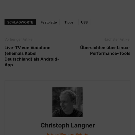
SCHLAGWORTE
Festplatte
Tipps
USB
Vorheriger Artikel
Nächster Artikel
Live-TV von Vodafone
Übersichten über Linux-
(ehemals Kabel
Performance-Tools
Deutschland) als Android-
App
Christoph Langner
https://linuxundich.de