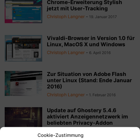
Chrome-Erweiterung Stylish
jetzt mit User-Tracking
Christoph Langner
-
19. Januar 2017
Vivaldi-Browser in Version 1.0 für
Linux, MacOS X und Windows
Christoph Langner
-
6. April 2016
Zur Situation von Adobe Flash
unter Linux (Stand: Ende Januar
2016)
Christoph Langner
-
1. Februar 2016
Update auf Ghostery 5.4.6
aktiviert Anzeigennetzwerk im
beliebten Privacy-Addon
Christoph Langner
-
16. September 2015
Cookie-Zustimmung