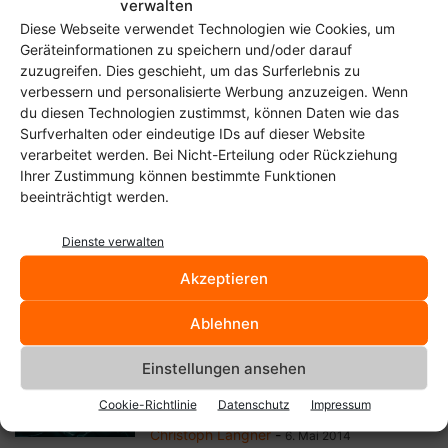
verwalten
Pfeilschnell und Open-Source,
Diese Webseite verwendet Technologien wie Cookies, um
der Lightning Browser für
Geräteinformationen zu speichern und/oder darauf
Android
zuzugreifen. Dies geschieht, um das Surferlebnis zu
Christoph Langner
-
23. November 2014
verbessern und personalisierte Werbung anzuzeigen. Wenn
du diesen Technologien zustimmst, können Daten wie das
Surfverhalten oder eindeutige IDs auf dieser Website
Webseiten mit dem Readability-
verarbeitet werden. Bei Nicht-Erteilung oder Rückziehung
Bookmarket für mobile Browser
Ihrer Zustimmung können bestimmte Funktionen
aufbereiten
beeinträchtigt werden.
Christoph Langner
-
21. November 2014
Dienste verwalten
Opera für Linux ist doch nicht
Geschichte: Opera 24 Developer
Akzeptieren
mit...
Christoph Langner
-
23. Juni 2014
Ablehnen
Einstellungen ansehen
Open-Source Android-Browser
Lucid Browser jetzt unter neuem
Cookie-Richtlinie
Datenschutz
Impressum
Play-Store-Link
Christoph Langner
-
6. Mai 2014