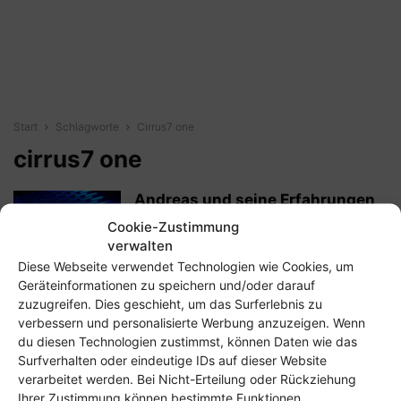
Start
Schlagworte
Cirrus7 one
cirrus7 one
Andreas und seine Erfahrungen
mit dem cirrus7 one
Cookie-Zustimmung
Christoph Langner
-
6. Mai 2013
verwalten
Diese Webseite verwendet Technologien wie Cookies, um
Geräteinformationen zu speichern und/oder darauf
Andreas über seinen cirrus7 one
zuzugreifen. Dies geschieht, um das Surferlebnis zu
„Weihnachts-PC“
verbessern und personalisierte Werbung anzuzeigen. Wenn
du diesen Technologien zustimmst, können Daten wie das
Christoph Langner
-
22. Februar 2012
Surfverhalten oder eindeutige IDs auf dieser Website
verarbeitet werden. Bei Nicht-Erteilung oder Rückziehung
Ihrer Zustimmung können bestimmte Funktionen