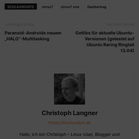
SCHLAGWORTE
cirrus7
cirrus7 one
Gastbeitrag
Vorheriger Artikel
Nächster Artikel
Paranoid-Androids neuem
Getlibs für aktuelle Ubuntu-
„HALO“-Multitasking
Versionen (getestet auf
Ubuntu Raring Ringtail
13.04)
Christoph Langner
https://linuxundich.de
Hallo, ich bin Christoph – Linux-User, Blogger und