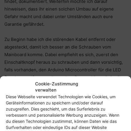
findet, dokumentiert. Weiterhin möchte ich darauf
hinweisen, dass ihr einen solchen Umbau auf eigene
Gefahr macht und dabei unter Umständen auch eure
Garantie gefährdet.
Zu Beginn habe ich die störenden Kabel entfernt oder
abgesteckt, damit ich besser an die Schrauben vom
Mainboard komme. Dabei empfiehlt es sich, zuerst den
Einschaltknopf heraus zu schrauben und dann vorsichtig,
falls vorhanden, den Arduino Microcontroller für die LED
Panels zu entfernen oder nach außen zu „biegen“, damit
Cookie-Zustimmung
man das Mainboard leichter heraus heben kann.
verwalten
Diese Webseite verwendet Technologien wie Cookies, um
Geräteinformationen zu speichern und/oder darauf
zuzugreifen. Dies geschieht, um das Surferlebnis zu
verbessern und personalisierte Werbung anzuzeigen. Wenn
du diesen Technologien zustimmst, können Daten wie das
Surfverhalten oder eindeutige IDs auf dieser Website