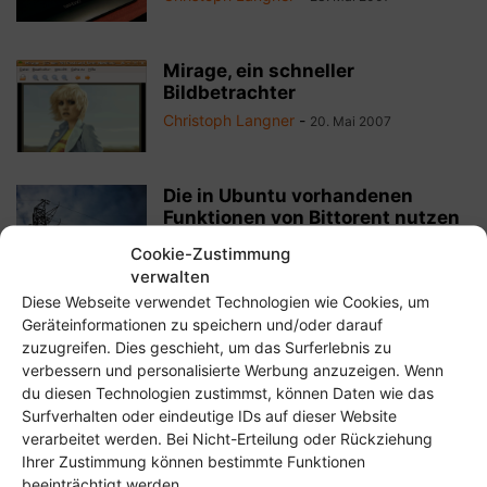
Mirage, ein schneller
Bildbetrachter
Christoph Langner
-
20. Mai 2007
Die in Ubuntu vorhandenen
Funktionen von Bittorent nutzen
Christoph Langner
-
1. März 2007
Cookie-Zustimmung
verwalten
Diese Webseite verwendet Technologien wie Cookies, um
Software für Ubuntu suchen und
Geräteinformationen zu speichern und/oder darauf
installieren
zuzugreifen. Dies geschieht, um das Surferlebnis zu
verbessern und personalisierte Werbung anzuzeigen. Wenn
Christoph Langner
-
21. Januar 2007
du diesen Technologien zustimmst, können Daten wie das
Surfverhalten oder eindeutige IDs auf dieser Website
verarbeitet werden. Bei Nicht-Erteilung oder Rückziehung
Mit yelp in GNOME man-Pages
Ihrer Zustimmung können bestimmte Funktionen
betrachten
beeinträchtigt werden.