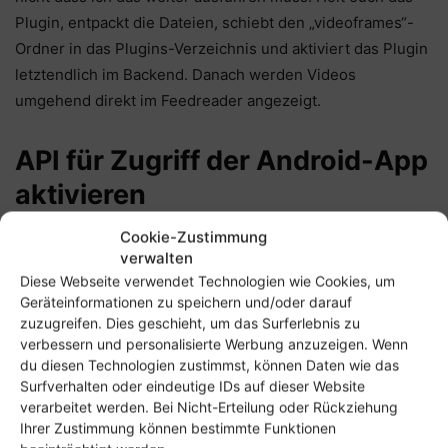
Plugin, entpackt die Dateien, schiebt den „videoframes“-
Ordner in das Plugins-Verzeichnis und aktiviert das Plugin
letztendlich im Backend. Danach werden Videos
umgehend direkt im Feedreader angezeigt.
API für Zugriff der Android-App
aktivieren
Cookie-Zustimmung
Wie ich eingangs geschrieben habe, gibt es eine
Tiny Tiny
verwalten
RSS-App für Android
. Die Anwendung ist Open-Source,
Diese Webseite verwendet Technologien wie Cookies, um
allerdings lässt die Version aus dem Play Store nur sieben
Geräteinformationen zu speichern und/oder darauf
Tage lang gratis nutzen. Danach müsst ihr einen
Schlüssel
zuzugreifen. Dies geschieht, um das Surferlebnis zu
verbessern und personalisierte Werbung anzuzeigen. Wenn
für knapp etwas mehr als 1,50 Euro kaufen. Warum nicht,
du diesen Technologien zustimmst, können Daten wie das
eine kleines Eis kostet mehr. Wer knausrig ist, kann die
Surfverhalten oder eindeutige IDs auf dieser Website
Android-App jedoch auch über den Android Open-Source
verarbeitet werden. Bei Nicht-Erteilung oder Rückziehung
Market
F-Droid
installieren. Großartige Nachteile habt
Ihrer Zustimmung können bestimmte Funktionen