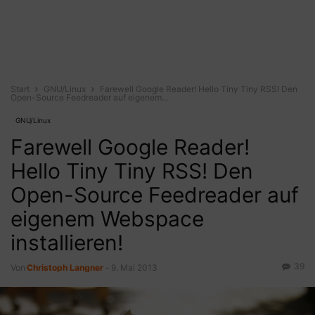
Start
GNU/Linux
Farewell Google Reader! Hello Tiny Tiny RSS! Den
Open-Source Feedreader auf eigenem...
GNU/Linux
Farewell Google Reader!
Hello Tiny Tiny RSS! Den
Open-Source Feedreader auf
eigenem Webspace
installieren!
39
Von
Christoph Langner
-
9. Mai 2013