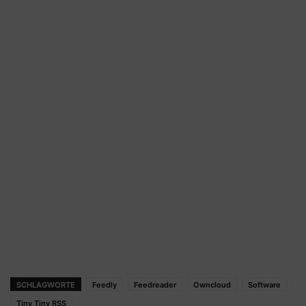
SCHLAGWORTE
Feedly
Feedreader
Owncloud
Software
Tiny Tiny RSS