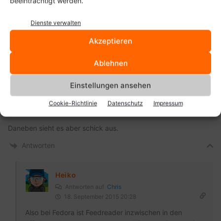
beeinträchtigt werden.
33
KOMMENTARE
Dienste verwalten
Akzeptieren
Ablehnen
Chris
18. September 2015 20:19
Schöner Tipp, aber ich verstehe nicht wie man ein Tool für
Einstellungen ansehen
Linux codet und es dann nicht unter jedem Linux zumindest
per Quelltext verfügbar ist. Eine Installation unter Gentoo ist
Cookie-Richtlinie
Datenschutz
Impressum
dank der unity-Abhängigkeit unmöglich.
Daneben sieht es aber schick aus.
Antworten
Heiko
Antworten auf
Chris
18. September 2015 20:28
Also bei Fedora ist Feedreader inzwischen in den