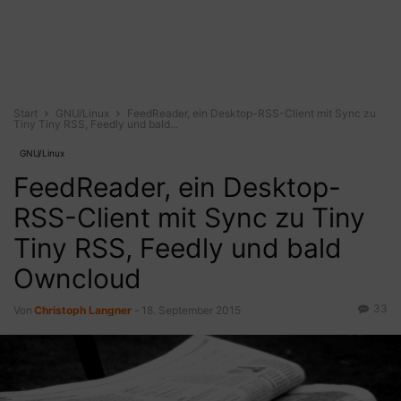
Start
GNU/Linux
FeedReader, ein Desktop-RSS-Client mit Sync zu
Tiny Tiny RSS, Feedly und bald...
GNU/Linux
FeedReader, ein Desktop-
RSS-Client mit Sync zu Tiny
Tiny RSS, Feedly und bald
Owncloud
33
Von
Christoph Langner
-
18. September 2015