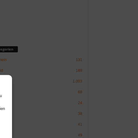
egorien
mein
131
id
189
inux
1.003
ware
68
u
Politik
24
ien
38
erry Pi
41
49