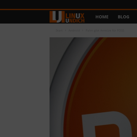
HOME
BLOG
L
i
Start
Android
Palm gibt Anreize für FOSS
n
u
x
u
n
d
I