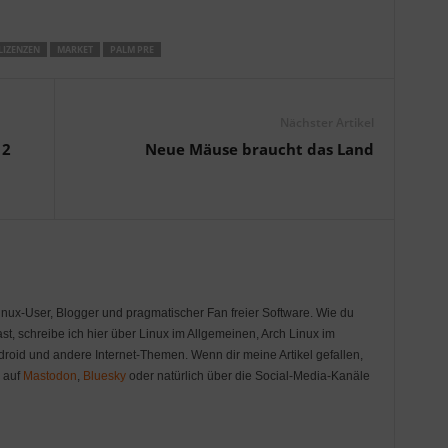
LIZENZEN
MARKET
PALM PRE
Nächster Artikel
 2
Neue Mäuse braucht das Land
Linux-User, Blogger und pragmatischer Fan freier Software. Wie du
st, schreibe ich hier über Linux im Allgemeinen, Arch Linux im
oid und andere Internet-Themen. Wenn dir meine Artikel gefallen,
r auf
Mastodon
,
Bluesky
oder natürlich über die Social-Media-Kanäle