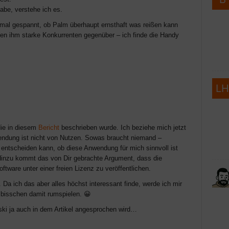
abe, verstehe ich es.
r mal gespannt, ob Palm überhaupt ernsthaft was reißen kann
en ihm starke Konkurrenten gegenüber – ich finde die Handy
die in diesem
Bericht
beschrieben wurde. Ich beziehe mich jetzt
wendung ist nicht von Nutzen. Sowas braucht niemand –
r entscheiden kann, ob diese Anwendung für mich sinnvoll ist
Hinzu kommt das von Dir gebrachte Argument, dass die
ftware unter einer freien Lizenz zu veröffentlichen.
. Da ich das aber alles höchst interessant finde, werde ich mir
 bisschen damit rumspielen. 😀
ski ja auch in dem Artikel angesprochen wird…