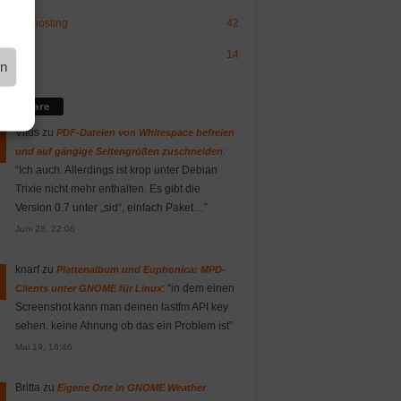
sign/-hosting
42
OS
14
en
mmentare
Vitus
zu
PDF-Dateien von Whitespace befreien
:
und auf gängige Seitengrößen zuschneiden
“
Ich auch. Allerdings ist krop unter Debian
Trixie nicht mehr enthalten. Es gibt die
Version 0.7 unter „sid“, einfach Paket…
”
Juni 28, 22:06
knarf
zu
Plattenalbum und Euphonica: MPD-
: “
in dem einen
Clients unter GNOME für Linux
Screenshot kann man deinen lastfm API key
sehen. keine Ahnung ob das ein Problem ist
”
Mai 19, 16:46
Britta
zu
Eigene Orte in GNOME Weather