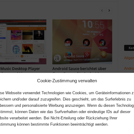
Kat
Allge
 Music Desktop Player
Android Sauce berichtet über
Andro
ndows und Linux
Open-Source für Android
GNU/L
Cookie-Zustimmung verwalten
Hard
se Webseite verwendet Technologien wie Cookies, um Geräteinformationen z
ichern und/oder darauf zuzugreifen. Dies geschieht, um das Surferlebnis zu
Netz-/
bessern und personalisierte Werbung anzuzeigen. Wenn du diesen Technolog
News
timmst, können Daten wie das Surfverhalten oder eindeutige IDs auf dieser
site verarbeitet werden. Bei Nicht-Erteilung oder Rückziehung Ihrer
Raspb
timmung können bestimmte Funktionen beeinträchtigt werden.
r Android mit dem F-
Android Market bekommt
Spaß