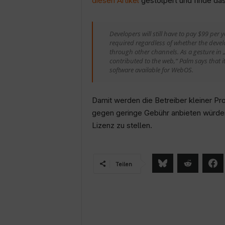
diesen Artikel
gestolpert und finde da
Developers will still have to pay $99 per 
required regardless of whether the deve
through other channels. As a gesture in
contributed to the web,“ Palm says that i
software available for WebOS.
Damit werden die Betreiber kleiner Pr
gegen geringe Gebühr anbieten würden, 
Lizenz zu stellen.
Teilen