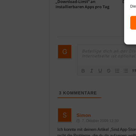
„Download-Limit“ an
Droid R
installierbaren Apps pro Tag
Die
3
KOMMENTARE
Simon
7. Oktober 2009 12:30
Ich konnte mit deinem Artikel „Sind App-Stor
nicht die Probleme, die du da aufzeigen wollt