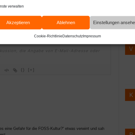
epository finden
Inhalts-Filter
nste verwalten
Webde
Web
Akzeptieren
Ablehnen
Einstellungen anseh
Ko
Cookie-Richtlinie
Datenschutz
Impressum
{}
[+]
es eine Gefahr für die FOSS-Kultur?“ etwas verwirrt und sah
est.