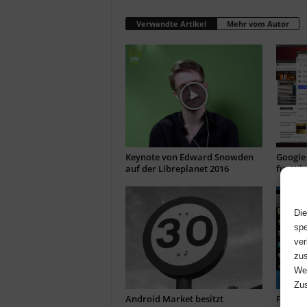
Verwandte Artikel
Mehr vom Autor
Keynote von Edward Snowden
Google
auf der Libreplanet 2016
für Wi
Die
spe
ver
zus
Web
Zus
Android Market besitzt
FOSS fü