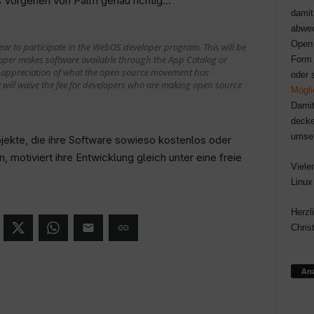
s Vorgehen von Palm genau richtig…
damit
abwec
Open 
year to participate in the WebOS developer program. This will be
loper makes software available through the App Catalog or
Form 
 „appreciation of what the open source movement has
oder 
t will waive the fee for developers who are making open source
Mögli
Damit
decke
umse
ojekte, die ihre Software sowieso kostenlos oder
motiviert ihre Entwicklung gleich unter eine freie
Viele
Linux
Herzl
Chris
Anz