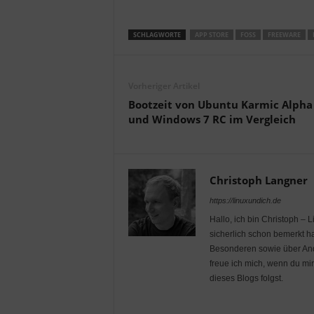
SCHLAGWORTE
APP STORE
FOSS
FREEWARE
Vorheriger Artikel
Bootzeit von Ubuntu Karmic Alpha
und Windows 7 RC im Vergleich
Christoph Langner
https://linuxundich.de
Hallo, ich bin Christoph – 
sicherlich schon bemerkt ha
Besonderen sowie über Andr
freue ich mich, wenn du mi
dieses Blogs folgst.