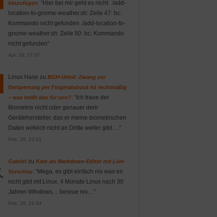
: “
Hier bei mir geht es nicht. ./add-
hinzufügen
location-to-gnome-weather.sh: Zeile 47: bc:
Kommando nicht gefunden ./add-location-to-
gnome-weather.sh: Zeile 50: bc: Kommando
nicht gefunden
”
Apr. 10, 17:07
Linux Hase
zu
BGH-Urteil: Zwang zur
Entsperrung per Fingerabdruck ist rechtmäßig
: “
Ich traue der
– was heißt das für uns?
Biometrie nicht oder genauer dem
Gerätehersteller, das er meine biometrischen
Daten wirklich nicht an Dritte weiter gibt.…
”
Feb. 26, 23:21
zu
Gabriel
Kate als Markdown-Editor mit Live-
: “
Mega, es gibt einfach nix was es
Vorschau
nicht gibt mit Linux. 4 Monate Linux nach 30
Jahren WIndows… bereue nix…
”
Feb. 26, 21:34