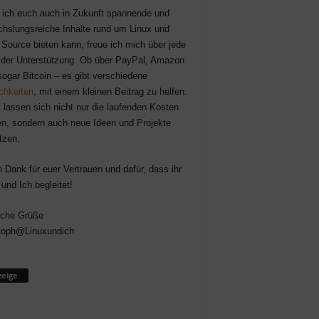
 ich euch auch in Zukunft spannende und
hslungsreiche Inhalte rund um Linux und
Source bieten kann, freue ich mich über jede
der Unterstützung. Ob über PayPal, Amazon
sogar Bitcoin – es gibt verschiedene
chkeiten
, mit einem kleinen Beitrag zu helfen.
 lassen sich nicht nur die laufenden Kosten
n, sondern auch neue Ideen und Projekte
tzen.
n Dank für euer Vertrauen und dafür, dass ihr
 und Ich begleitet!
iche Grüße
toph@Linuxundich
eige