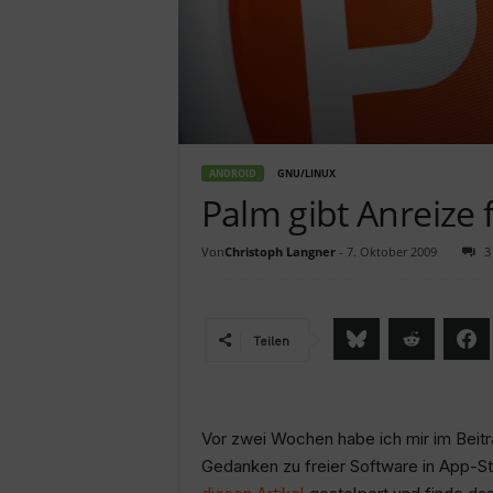
c
h
ANDROID
GNU/LINUX
Palm gibt Anreize 
Von
Christoph Langner
-
7. Oktober 2009
3
Teilen
Vor zwei Wochen habe ich mir im Beit
Gedanken zu freier Software in App-St