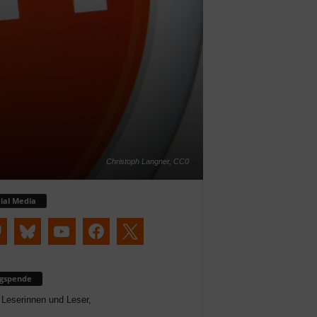
Christoph Langner, CC0
ial Media
ogspende
 Leserinnen und Leser,