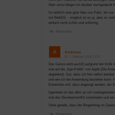
Aber umso länger ich darüber nachgedacht h
Ist wirklich eine gute Idee von Palm, bin nu
mit WebOS… möglich ist es ja, aber es steh
einfach nicht schön und unförmig.
Antworten
Andreas
7. Oktober 2009 12:57
Das Ganze wohl auch(!) aufgrund der Kritik 
mal auf die „App-Politik“ von Apple (Die An
abgelehnt). Gut, dass ich hier selbst darübe
und wie ich die Anwendung beziehen kann. 
Entwickler evtl. dazu angeregt werden, die So
Irgendwie ist das alles an mir vorbeigelaufen
mal das DevelopmentKit runterladen und ein
Sehe gerade, dass der Blogeintrag on Zawin
Antworten