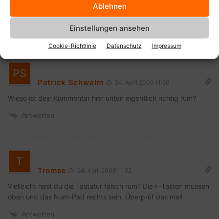
Ablehnen
irgendwie schlapp hier ^^
Antworten
Einstellungen ansehen
Cookie-Richtlinie
Datenschutz
Impressum
Patrick Schwalm
24. April 2009 11:50
Wieso ist dein Kommentar hier unten eigentlich richtig rum?
Antworten
Tromse
24. April 2009 11:52
Vielleicht hast du die Tastatur falsch rum? Die F-Tasten müssen
oben und das Num-Pad rechts sein. Überprüf das mal!
Antworten