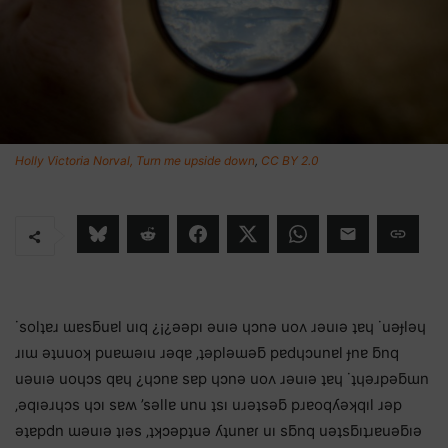
Holly Victoria Norval, Turn me upside down
,
CC BY 2.0
˙solʇɐɹ ɯɐsƃuɐl uıq ¿¡¿ǝǝpı ǝuıǝ ɥɔnǝ uoʌ ɹǝuıǝ ʇɐɥ ˙uǝɟlǝɥ
ɹıɯ ǝʇuuoʞ puɐɯǝıu ɹǝqɐ ‚ʇǝplǝɯǝƃ pɐdɥɔunɐl ɟnɐ ƃnq
uǝuıǝ uoɥɔs qɐɥ ¿ɥɔnɐ sɐp ɥɔnǝ uoʌ ɹǝuıǝ ʇɐɥ ˙ʇɥǝɹpǝƃɯn
‚ǝqıǝɹɥɔs ɥɔı sɐʍ ’sǝllɐ unu ʇsı uɹǝʇsǝƃ pɹɐoqʎǝʞqıl ɹǝp
ǝʇɐpdn ɯǝuıǝ ʇıǝs ‚ʇʞɔǝpʇuǝ ʎʇunɐɾ uı sƃnq uǝʇsƃıʇɹɐuǝƃıǝ