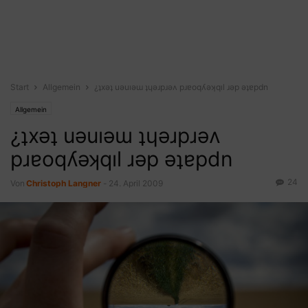
Start
Allgemein
¿ʇxǝʇ uǝuıǝɯ ʇɥǝɹpɹǝʌ pɹɐoqʎǝʞqıl ɹǝp ǝʇɐpdn
Allgemein
¿ʇxǝʇ uǝuıǝɯ ʇɥǝɹpɹǝʌ
pɹɐoqʎǝʞqıl ɹǝp ǝʇɐpdn
24
Von
Christoph Langner
-
24. April 2009