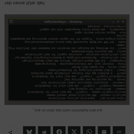
ɹǝp uǝuıǝ ʇzʇǝɾ qɐɥ
˙˙˙snɐ os uuɐp sɐp ʇɥǝıs ɯɹıɥɔsplıq ɯǝp ɟnɐ