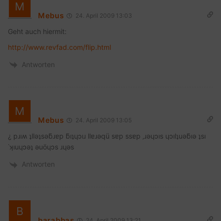
Mebus
24. April 2009 13:03
Geht auch hiermit:
http://www.revfad.com/flip.html
Antworten
Mebus
24. April 2009 13:05
¿ pɹıʍ ʇllǝʇsǝƃɹɐp ƃıʇɥɔıɹ llɐɹǝqü sɐp ssɐp ‚ɹǝɥɔıs ɥɔılʇuǝƃıǝ ʇsı
˙ʞıuɥɔǝʇ ǝuöɥɔs ɹɥǝs
Antworten
barabbas
24. April 2009 13:21