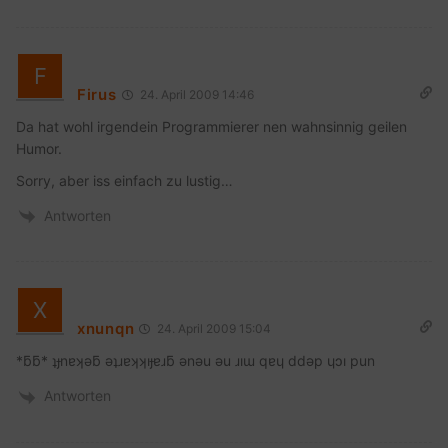
Firus
24. April 2009 14:46
Da hat wohl irgendein Programmierer nen wahnsinnig geilen
Humor.
Sorry, aber iss einfach zu lustig…
Antworten
xnunqn
24. April 2009 15:04
*ƃƃ* ʇɟnɐʞǝƃ ǝʇɹɐʞʞıɟɐɹƃ ǝnǝu ǝu ɹıɯ qɐɥ ddǝp ɥɔı pun
Antworten