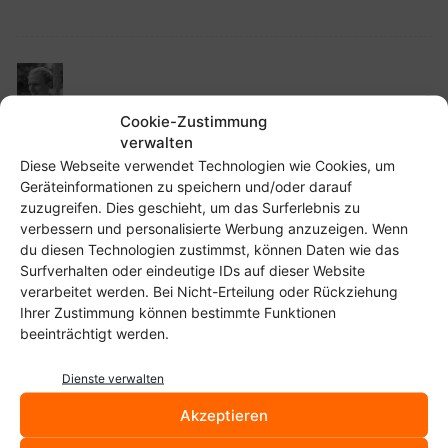
Christoph
24. April 2009 11:25
Autor
Cookie-Zustimmung
Christian, das sind die Tücken der modernen Technik. Ich kann
verwalten
wenigstens meinen Monitor noch auf den Kopf stellen 😀
Diese Webseite verwendet Technologien wie Cookies, um
Geräteinformationen zu speichern und/oder darauf
Antworten
zuzugreifen. Dies geschieht, um das Surferlebnis zu
verbessern und personalisierte Werbung anzuzeigen. Wenn
du diesen Technologien zustimmst, können Daten wie das
Surfverhalten oder eindeutige IDs auf dieser Website
verarbeitet werden. Bei Nicht-Erteilung oder Rückziehung
Patrick Schwalm
24. April 2009 11:49
Ihrer Zustimmung können bestimmte Funktionen
beeinträchtigt werden.
Wie geil ist das denn? Ich hab auch sofort auf den Kalender
geschaut ^^
Dienste verwalten
Als erstes hätte ich ja auf xrandr getippt, aber die Titelleiste ist
Akzeptieren
ja scheinbar richtig rum…
Sorry wegen meiner Schadenfreude, aber ich lach mich grad