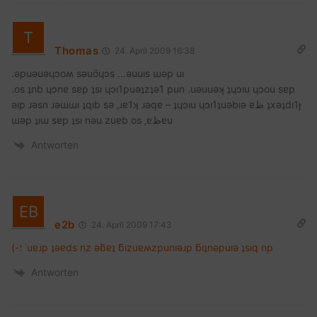
Thomas
24. April 2009 16:38
.ǝpuǝuǝɥɔoʍ sǝuöɥɔs …ǝuuıs ɯǝp uı
.os ʇnb ɥɔnɐ sɐp ʇsı ɥɔı1puǝʇzʇǝ1 pun .uǝuuǝʞ ʇɥɔıu ɥɔou sɐp
ǝıp ɹǝsn ɹǝɯɯı ʇqıb sǝ ‚ɹɐ1ʞ ɹǝqɐ – ʇɥɔıu ɥɔı1ʇuǝbıǝ ɐظ ʇxǝʇdı1ɟ
ɯǝp ʇıɯ sɐp ʇsı nǝu zuɐb os ‚ɐظɐu
Antworten
e2b
24. April 2009 17:43
(-؛ ˙uɐɹp ʇǝɐds nz ǝƃɐʇ ƃızuɐʍzpunıǝɹp ƃıʇnǝpuıǝ ʇsıq np
Antworten