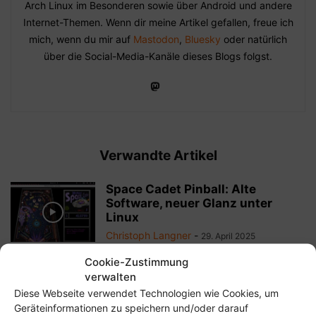
Arch Linux im Besonderen sowie über Android und andere
Internet-Themen. Wenn dir meine Artikel gefallen, freue ich
mich, wenn du mir auf
Mastodon
,
Bluesky
oder natürlich
über die Social-Media-Kanäle dieses Blogs folgst.
Verwandte Artikel
Space Cadet Pinball: Alte
Software, neuer Glanz unter
Linux
Christoph Langner
-
29. April 2025
Cookie-Zustimmung
Linus Torvalds spricht mit TED
verwalten
Curator Chris Anderson auf der
Diese Webseite verwendet Technologien wie Cookies, um
TED2016
Geräteinformationen zu speichern und/oder darauf