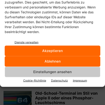
Christoph Langner
-
9. April 2016
zuzugreifen. Dies geschieht, um das Surferlebnis zu
verbessern und personalisierte Werbung anzuzeigen. Wenn
du diesen Technologien zustimmst, können Daten wie das
Linus Torvalds lässt kein gutes
Haar am Bauen von
Surfverhalten oder eindeutige IDs auf dieser Website
Anwendungen für...
verarbeitet werden. Bei Nicht-Erteilung oder Rückziehung
Ihrer Zustimmung können bestimmte Funktionen
Christoph Langner
-
29. Januar 2015
beeinträchtigt werden.
Das cool-old-term wird zum cool-
Dienste verwalten
retro-term
Christoph Langner
-
Akzeptieren
9. September 2014
Ablehnen
Hell Yeah, Rambo-Tux!
Einstellungen ansehen
Christoph Langner
-
7. August 2014
Cookie-Richtlinie
Datenschutz
Impressum
Old-School-Terminal im Stil von
Apple II oder eines Phosphor-
Leuchtschirms