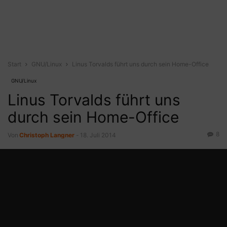
Start
GNU/Linux
Linus Torvalds führt uns durch sein Home-Office
GNU/Linux
Linus Torvalds führt uns
durch sein Home-Office
8
Von
Christoph Langner
-
18. Juli 2014