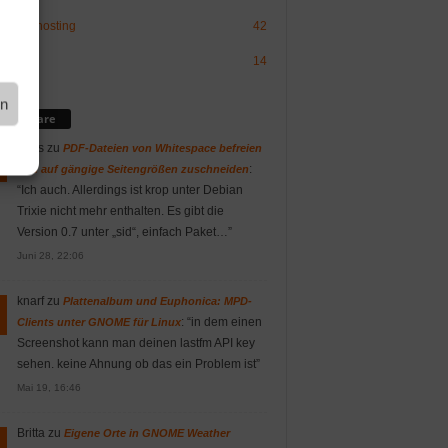
sign/-hosting
42
OS
14
en
mmentare
Vitus
zu
PDF-Dateien von Whitespace befreien
:
und auf gängige Seitengrößen zuschneiden
“
Ich auch. Allerdings ist krop unter Debian
Trixie nicht mehr enthalten. Es gibt die
Version 0.7 unter „sid“, einfach Paket…
”
Juni 28, 22:06
knarf
zu
Plattenalbum und Euphonica: MPD-
: “
in dem einen
Clients unter GNOME für Linux
Screenshot kann man deinen lastfm API key
sehen. keine Ahnung ob das ein Problem ist
”
Mai 19, 16:46
Britta
zu
Eigene Orte in GNOME Weather