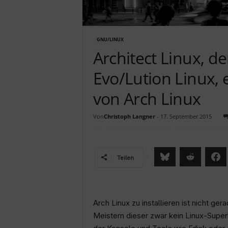
c
h
GNU/LINUX
Architect Linux, d
Evo/Lution Linux, e
von Arch Linux
Von
Christoph Langner
-
17. September 2015
Teilen
Arch Linux zu installieren ist nicht g
Meistern dieser zwar kein Linux-Super