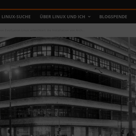
LINUX-SUCHE
ÜBER LINUX UND ICH
BLOGSPENDE
on Evo/Lution Linux, erleichtert die Installation von Arch...