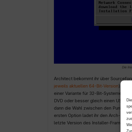
Die Ins
Architect bekommt ihr über Sourcefor
jeweils aktuellen 64-Bit-Version
) — au
einer Variante für 32-Bit-Systeme. Dies
Die
DVD oder besser gleich einen USB-Sti
spe
dann die Wahl zwischen den Punkten
ver
ersten Option ladet ihr den Arch-Install
zus
letzte Version des Installer-Framework
Web
Zus