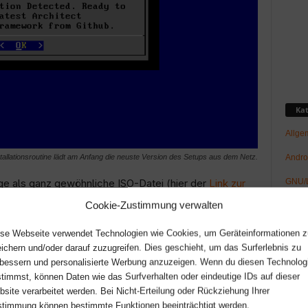
Kat
Allge
Andro
tallationsroutine lädt am Anfang die neuste Version des Setups aus dem Netz.
GNU/L
ge als ganz gewöhnliche ISO-Datei (hier der
Link zur
f der
Sourceforge-Seite
bekommt ihr Architect auch in
Cookie-Zustimmung verwalten
Hard
e schreibt ihr wie andere Linux-Distributionen auf eine
Netz-/
se Webseite verwendet Technologien wie Cookies, um Geräteinformationen z
ck und bootet das Systems. Im Bootmanager habt ihr
ichern und/oder darauf zuzugreifen. Dies geschieht, um das Surferlebnis zu
Boot Architect Linux
und
Boot existing OS
, mit der
News
bessern und personalisierte Werbung anzuzeigen. Wenn du diesen Technolog
er. Nach einer kurzen Initialisierung lädt Architect die
timmst, können Daten wie das Surfverhalten oder eindeutige IDs auf dieser
Raspb
s aus dem Netz und beginnt mit der Installation.
site verarbeitet werden. Bei Nicht-Erteilung oder Rückziehung Ihrer
Spaß
timmung können bestimmte Funktionen beeinträchtigt werden.