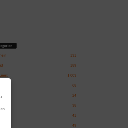
egorien
mein
131
id
189
inux
1.003
ware
68
Politik
24
u
38
ien
erry Pi
41
49