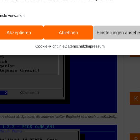
Webde
nste verwalten
Web
Akzeptieren
Ablehnen
Einstellungen anseh
Ko
Cookie-Richtlinie
Datenschutz
Impressum
t Architect als Sprache, die anderen (außer Englisch) sind noch unvollständig.