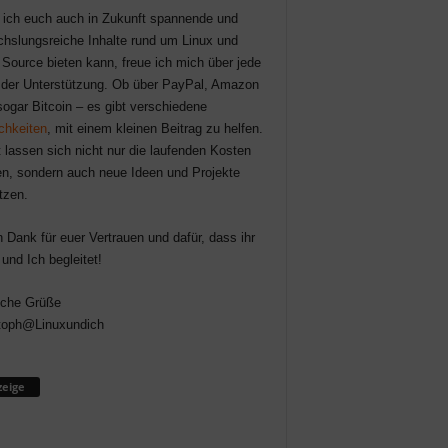
 ich euch auch in Zukunft spannende und
hslungsreiche Inhalte rund um Linux und
Source bieten kann, freue ich mich über jede
der Unterstützung. Ob über PayPal, Amazon
sogar Bitcoin – es gibt verschiedene
chkeiten
, mit einem kleinen Beitrag zu helfen.
 lassen sich nicht nur die laufenden Kosten
n, sondern auch neue Ideen und Projekte
tzen.
n Dank für euer Vertrauen und dafür, dass ihr
 und Ich begleitet!
iche Grüße
toph@Linuxundich
eige