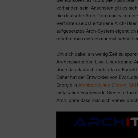
der Konsole und Tools wie Fdisk oder 
vorhanden sein. Ansonsten gilt es sich
die deutsche Arch-Community immer wei
Verfahren selbst erfahrene Arch-User 
aufgesetztes Arch-System eigentlich n
möchte man einfach nur mal schnell ei
Um sich dabei ein wenig Zeit zu spare
Arch basierenden Live-Linux konnte Arch
doch das dadurch recht starre Korsett
Daher hat der Entwickler von Evo/Luti
Energie in
Architect Linux
(
Forum
,
Git
Installation Framework. Dieses erlaubt
Arch, ohne dass man sich vorher durc