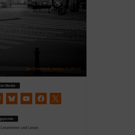
piotr mamnaimie, starlight
,
CC BY 2.0
ial Media
ogspende
 Leserinnen und Leser,