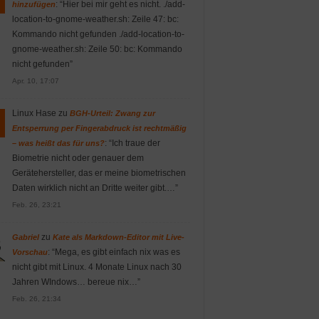
: “
Hier bei mir geht es nicht. ./add-
hinzufügen
location-to-gnome-weather.sh: Zeile 47: bc:
Kommando nicht gefunden ./add-location-to-
gnome-weather.sh: Zeile 50: bc: Kommando
nicht gefunden
”
Apr. 10, 17:07
Linux Hase
zu
BGH-Urteil: Zwang zur
Entsperrung per Fingerabdruck ist rechtmäßig
: “
Ich traue der
– was heißt das für uns?
Biometrie nicht oder genauer dem
Gerätehersteller, das er meine biometrischen
Daten wirklich nicht an Dritte weiter gibt.…
”
Feb. 26, 23:21
zu
Gabriel
Kate als Markdown-Editor mit Live-
: “
Mega, es gibt einfach nix was es
Vorschau
nicht gibt mit Linux. 4 Monate Linux nach 30
Jahren WIndows… bereue nix…
”
Feb. 26, 21:34