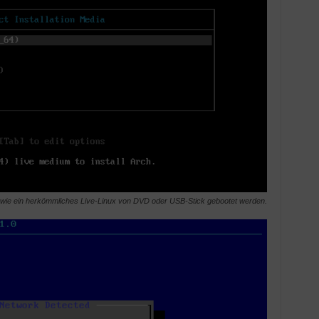
 wie ein herkömmliches Live-Linux von DVD oder USB-Stick gebootet werden.