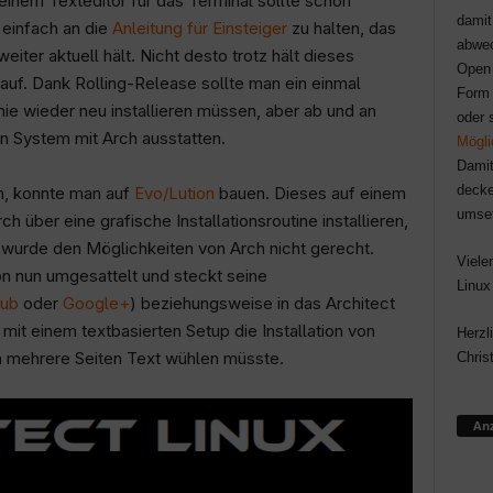
einem Texteditor für das Terminal sollte schon
damit
 einfach an die
Anleitung für Einsteiger
zu halten, das
abwec
ter aktuell hält. Nicht desto trotz hält dieses
Open 
auf. Dank Rolling-Release sollte man ein einmal
Form 
ie wieder neu installieren müssen, aber ab und an
oder 
n System mit Arch ausstatten.
Mögli
Damit
decke
n, konnte man auf
Evo/Lution
bauen. Dieses auf einem
umse
 über eine grafische Installationsroutine installieren,
 wurde den Möglichkeiten von Arch nicht gerecht.
Viele
on nun umgesattelt und steckt seine
Linux
Hub
oder
Google+
) beziehungsweise in das Architect
 mit einem textbasierten Setup die Installation von
Herzl
h mehrere Seiten Text wühlen müsste.
Chris
Anz