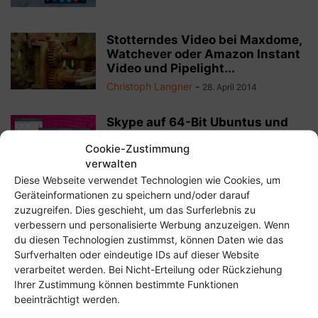
Stotterndes Video bei Maxdome,
Watchever oder Amazon Instant
Video und Pipelight...
Christoph Langner
-
28. April 2014
Skype auf 64-Bit Ubuntus und
anderen Linuxen: Theme
Cookie-Zustimmung
optimieren und Knackser...
verwalten
Christoph Langner
-
16. März 2014
Diese Webseite verwendet Technologien wie Cookies, um
Geräteinformationen zu speichern und/oder darauf
Mikrofon über Boxen verstärkt
zuzugreifen. Dies geschieht, um das Surferlebnis zu
ausgeben (Pulseaudio)
verbessern und personalisierte Werbung anzuzeigen. Wenn
Christoph Langner
-
10. November 2011
du diesen Technologien zustimmst, können Daten wie das
Surfverhalten oder eindeutige IDs auf dieser Website
verarbeitet werden. Bei Nicht-Erteilung oder Rückziehung
Ihrer Zustimmung können bestimmte Funktionen
beeinträchtigt werden.