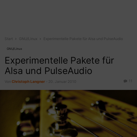
Start
GNU/Linux
Experimentelle Pakete für Alsa und PulseAudio
GNU/Linux
Experimentelle Pakete für
Alsa und PulseAudio
11
Von
Christoph Langner
-
20. Januar 2010