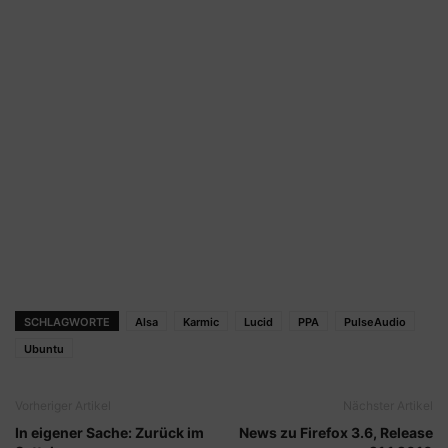
SCHLAGWORTE
Alsa
Karmic
Lucid
PPA
PulseAudio
Ubuntu
Vorheriger Artikel
Nächster Artikel
In eigener Sache: Zurück im
News zu Firefox 3.6, Release