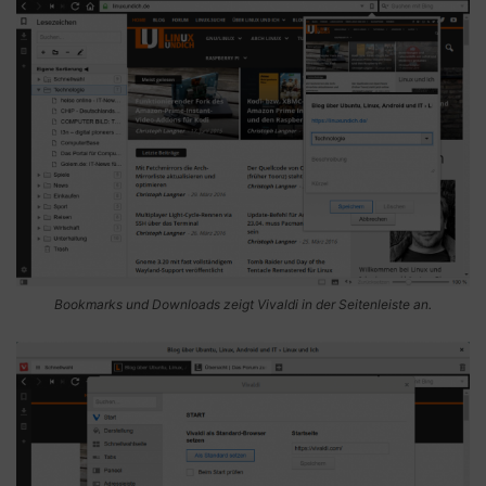
Bookmarks und Downloads zeigt Vivaldi in der Seitenleiste an.