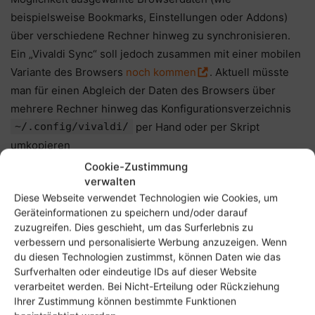
beispielsweise Bookmarks, Einstellungen oder Addons)
über verschiedene Rechner hinweg zu synchronisieren.
Ein „Vivaldi Sync“ soll jedoch zusammen mit einer mobilen
Variante des Browsers
noch kommen
. Aktuell müsste
man für einen Abgleich der Daten des Browsers über
mehrere Rechner hinweg das Konfigurationsverzeichnis
~/.config/vivaldi/
per Hand oder per Skript
umkopieren
Cookie-Zustimmung
verwalten
Diese Webseite verwendet Technologien wie Cookies, um
Geräteinformationen zu speichern und/oder darauf
zuzugreifen. Dies geschieht, um das Surferlebnis zu
verbessern und personalisierte Werbung anzuzeigen. Wenn
du diesen Technologien zustimmst, können Daten wie das
Anzeige
Surfverhalten oder eindeutige IDs auf dieser Website
verarbeitet werden. Bei Nicht-Erteilung oder Rückziehung
Ihrer Zustimmung können bestimmte Funktionen