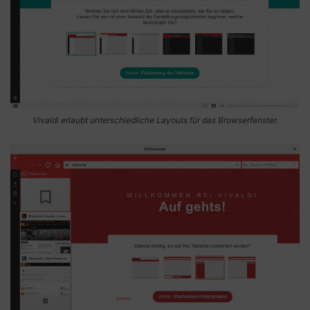
Vivaldi erlaubt unterschiedliche Layouts für das Browserfenster.