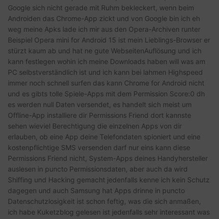
Google sich nicht gerade mit Ruhm bekleckert, wenn beim
Androiden das Chrome-App zickt und von Google bin ich eh
weg meine Apks lade ich mir aus den Opera-Archiven runter
Beispiel Opera mini for Android 15 ist mein Lieblings-Browser er
stürzt kaum ab und hat ne gute WebseitenAuflösung und ich
kann festlegen wohin ich meine Downloads haben will was am
PC selbstverständlich ist und ich kann bei lahmen Highspeed
immer noch schnell surfen das kann Chrome for Android nicht
und es gibts tolle Spiele-Apps mit dem Permission Score:0 dh
es werden null Daten versendet, es handelt sich meist um
Offline-App installiere dir Permissions Friend dort kannste
sehen wieviel Berechtigung die einzelnen Apps von dir
erlauben, ob eine App deine Telefondaten spioniert und eine
kostenpflichtige SMS versenden darf nur eins kann diese
Permissions Friend nicht, System-Apps deines Handyhersteller
auslesen in puncto Permissionsdaten, aber auch da wird
Shiffing und Hacking gemacht jedenfalls kenne ich kein Schutz
dagegen und auch Samsung hat Apps drinne in puncto
Datenschutzlosigkeit ist schon feftig, was die sich anmaßen,
ich habe Kuketzblog gelesen ist jedenfalls sehr interessant was