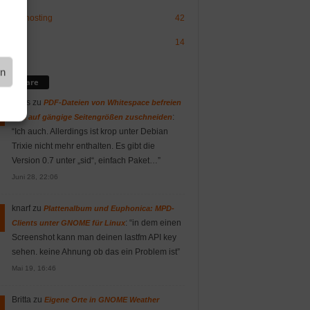
sign/-hosting
42
OS
14
en
mmentare
Vitus
zu
PDF-Dateien von Whitespace befreien
:
und auf gängige Seitengrößen zuschneiden
“
Ich auch. Allerdings ist krop unter Debian
Trixie nicht mehr enthalten. Es gibt die
Version 0.7 unter „sid“, einfach Paket…
”
Juni 28, 22:06
knarf
zu
Plattenalbum und Euphonica: MPD-
: “
in dem einen
Clients unter GNOME für Linux
Screenshot kann man deinen lastfm API key
sehen. keine Ahnung ob das ein Problem ist
”
Mai 19, 16:46
Britta
zu
Eigene Orte in GNOME Weather