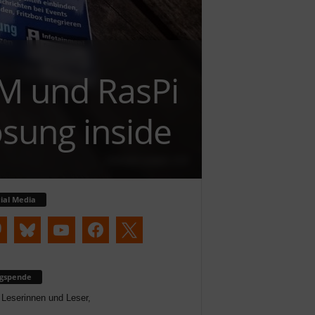
EM und RasPi
sung inside
Christoph Langner, CC0
ial Media
ogspende
 Leserinnen und Leser,