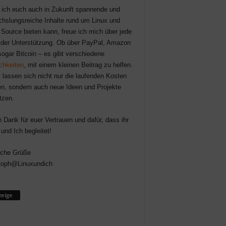
 ich euch auch in Zukunft spannende und
hslungsreiche Inhalte rund um Linux und
Source bieten kann, freue ich mich über jede
der Unterstützung. Ob über PayPal, Amazon
sogar Bitcoin – es gibt verschiedene
chkeiten
, mit einem kleinen Beitrag zu helfen.
 lassen sich nicht nur die laufenden Kosten
n, sondern auch neue Ideen und Projekte
tzen.
n Dank für euer Vertrauen und dafür, dass ihr
 und Ich begleitet!
iche Grüße
toph@Linuxundich
eige