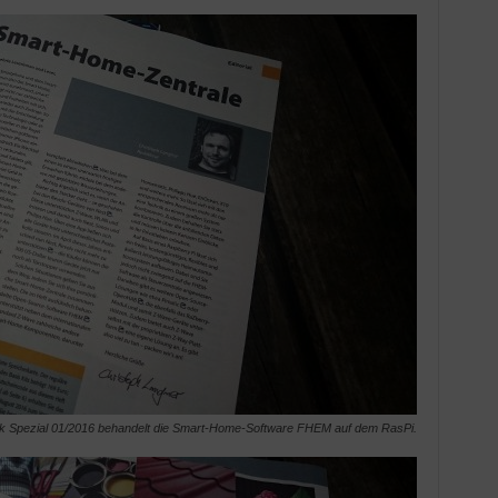
 Spezial 01/2016 behandelt die Smart-Home-Software FHEM auf dem RasPi.