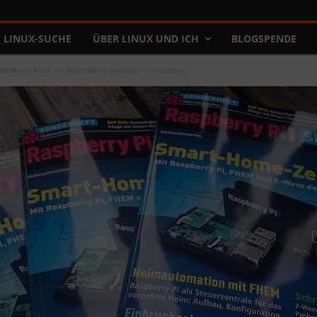
LINUX-SUCHE
ÜBER LINUX UND ICH
BLOGSPENDE
 FHEM und RasPi als Smart-Home-Zentrale — Verlosung...