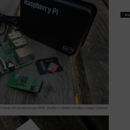
Anz
-Home-Kit bestehend aus RPi3, RazBerry-Modul und allem nötigen Zubehör.