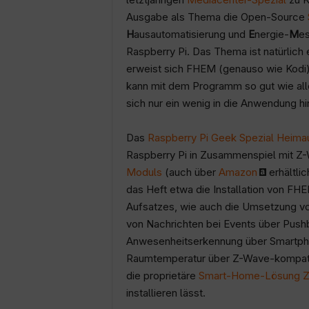
Ausgabe als Thema die Open-Source
H
ausautomatisierung und
E
nergie-
M
es
Raspberry Pi. Das Thema ist natürlich
erweist sich FHEM (genauso wie Kodi)
kann mit dem Programm so gut wie all
sich nur ein wenig in die Anwendung hi
Das
Raspberry Pi Geek Spezial Heima
Raspberry Pi in Zusammenspiel mit Z-
Moduls
(auch über
Amazon
erhältlic
das Heft etwa die Installation von FH
Aufsatzes, wie auch die Umsetzung vo
von Nachrichten bei Events über Pushb
Anwesenheitserkennung über Smartpho
Raumtemperatur über Z-Wave-kompatib
die proprietäre
Smart-Home-Lösung 
installieren lässt.