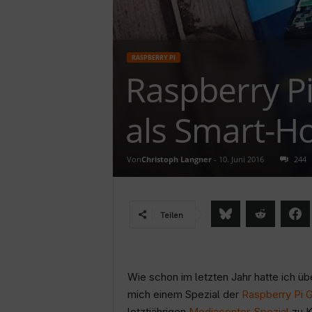
c
h
RASPBERRY PI
Raspberry P
als Smart-H
Von
Christoph Langner
-
10. Juni 2016
244
Teilen
Wie schon im letzten Jahr hatte ich 
mich einem Spezial der
Raspberry Pi 
letztjährigen
Mediacenter-Spezial
zu K