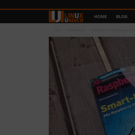
HOME
BLOG
L
i
Start
Raspberry Pi
Raspberry Pi Geek Spezial zu
n
u
x
u
n
d
I