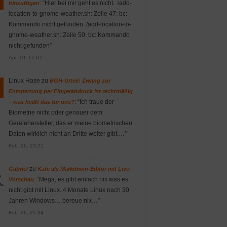
: “
Hier bei mir geht es nicht. ./add-
hinzufügen
location-to-gnome-weather.sh: Zeile 47: bc:
Kommando nicht gefunden ./add-location-to-
gnome-weather.sh: Zeile 50: bc: Kommando
nicht gefunden
”
Apr. 10, 17:07
Linux Hase
zu
BGH-Urteil: Zwang zur
Entsperrung per Fingerabdruck ist rechtmäßig
: “
Ich traue der
– was heißt das für uns?
Biometrie nicht oder genauer dem
Gerätehersteller, das er meine biometrischen
Daten wirklich nicht an Dritte weiter gibt.…
”
Feb. 26, 23:21
zu
Gabriel
Kate als Markdown-Editor mit Live-
: “
Mega, es gibt einfach nix was es
Vorschau
nicht gibt mit Linux. 4 Monate Linux nach 30
Jahren WIndows… bereue nix…
”
Feb. 26, 21:34