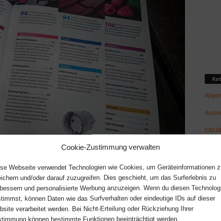
Kat
Allge
Andro
GNU/L
Cookie-Zustimmung verwalten
Hard
Netz-/
 dem RaZberry-Modul und Z-Wave-Geräten mit dem Raspberry Pi steuern.
se Webseite verwendet Technologien wie Cookies, um Geräteinformationen z
ichern und/oder darauf zuzugreifen. Dies geschieht, um das Surferlebnis zu
News
gearbeitet hat und sich auch sonst nicht so
bessern und personalisierte Werbung anzuzeigen. Wenn du diesen Technolog
hlt, der findet im Heft Tipps zum Beschreiben der SD-
timmst, können Daten wie das Surfverhalten oder eindeutige IDs auf dieser
Raspb
shkurs in Sachen Linux sowie Hilfe bei den ersten
site verarbeitet werden. Bei Nicht-Erteilung oder Rückziehung Ihrer
Spaß
timmung können bestimmte Funktionen beeinträchtigt werden.