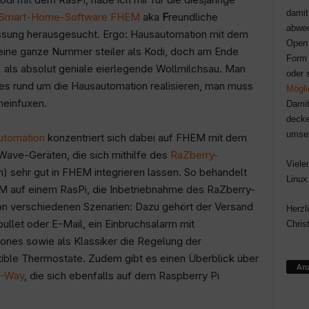
damit
Smart-Home-Software FHEM
aka
F
reundliche
abwec
sung herausgesucht. Ergo: Hausautomation mit dem
Open 
 eine ganze Nummer steiler als Kodi, doch am Ende
Form 
 als absolut geniale eierlegende Wollmilchsau. Man
oder 
es rund um die Hausautomation realisieren, man muss
Mögli
neinfuxen.
Damit
decke
umse
utomation
konzentriert sich dabei auf FHEM mit dem
Wave-Geräten, die sich mithilfe des
RaZberry-
Viele
h) sehr gut in FHEM integrieren lassen. So behandelt
Linux
EM auf einem RasPi, die Inbetriebnahme des RaZberry-
n verschiedenen Szenarien: Dazu gehört der Versand
Herzl
ullet oder E-Mail, ein Einbruchsalarm mit
Chris
nes sowie als Klassiker die Regelung der
le Thermostate. Zudem gibt es einen Überblick über
Anz
Z-Way
, die sich ebenfalls auf dem Raspberry Pi