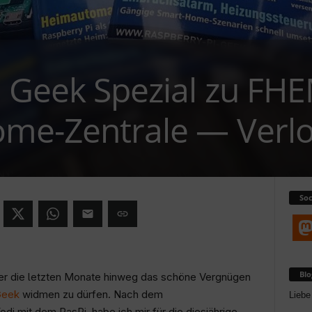
i Geek Spezial zu FH
ome-Zentrale — Verlo
Soc
Bl
über die letzten Monate hinweg das schöne Vergnügen
Geek
widmen zu dürfen. Nach dem
Liebe
odi mit dem RasPi, habe ich mir für die diesjährige