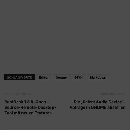
SCHLAGWORTE
Editor
Gnome
GTK4
Markdown
Vorheriger Artikel
Nächster Artikel
RustDesk 1.3.9: Open-
Die „Select Audio Device“-
Source-Remote-Desktop-
Abfrage in GNOME abstellen
Tool mit neuen Features