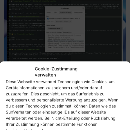
Cookie-Zustimmung
verwalten
Flexible Einstellungen erlauben individuelle Farbthemen, Schriftarten und
Diese Webseite verwendet Technologien wie Cookies, um
Verhalten – ideal für Programmierer und Vielschreiber.
Geräteinformationen zu speichern und/oder darauf
zuzugreifen. Dies geschieht, um das Surferlebnis zu
Projektseite
verbessern und personalisierte Werbung anzuzeigen. Wenn
Flathub
du diesen Technologien zustimmst, können Daten wie das
Snap Store
Surfverhalten oder eindeutige IDs auf dieser Website
verarbeitet werden. Bei Nicht-Erteilung oder Rückziehung
Ihrer Zustimmung können bestimmte Funktionen
GNOME Builder: Die All-in-One-IDE für