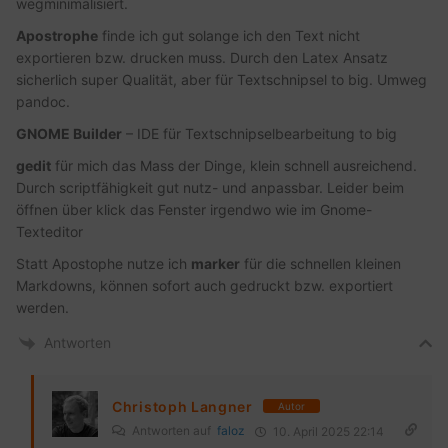
wegminimalisiert.
Apostrophe
finde ich gut solange ich den Text nicht
exportieren bzw. drucken muss. Durch den Latex Ansatz
sicherlich super Qualität, aber für Textschnipsel to big. Umweg
pandoc.
GNOME Builder
– IDE für Textschnipselbearbeitung to big
gedit
für mich das Mass der Dinge, klein schnell ausreichend.
Durch scriptfähigkeit gut nutz- und anpassbar. Leider beim
öffnen über klick das Fenster irgendwo wie im Gnome-
Texteditor
Statt Apostophe nutze ich
marker
für die schnellen kleinen
Markdowns, können sofort auch gedruckt bzw. exportiert
werden.
Antworten
Christoph Langner
Autor
Antworten auf
faloz
10. April 2025 22:14