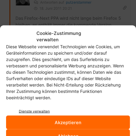
Antworten auf
putzerstammer
18. Juni 2011 20:21
Das Firefox-Next PPA wird nicht lange beim Firefox 5
bleiben, es enthält immer die kommende Version.
Außerdem bekommst du dort eine Beta7 (keine Ahnung
Cookie-Zustimmung
welchem Stand die entspricht. Ich persönlich würde auf
verwalten
das Stable-PPA oder eben ein offizielles Update
Diese Webseite verwendet Technologien wie Cookies, um
warten.
Geräteinformationen zu speichern und/oder darauf
zuzugreifen. Dies geschieht, um das Surferlebnis zu
Antworten
verbessern und personalisierte Werbung anzuzeigen. Wenn
du diesen Technologien zustimmst, können Daten wie das
Surfverhalten oder eindeutige IDs auf dieser Website
verarbeitet werden. Bei Nicht-Erteilung oder Rückziehung
Ihrer Zustimmung können bestimmte Funktionen
beeinträchtigt werden.
praetorius
18. Juni 2011 19:28
Den Distributionen wird auch gar nichts anderes übrig bleiben,
Dienste verwalten
als auch die Major-Updates mitzugehen. Die verschiedenen
Akzeptieren
Firefoxversionen werden einen wesentlich kürzeren
Supportzeitraum haben, als die Distributionen. Und es ist sicher
Ablehnen