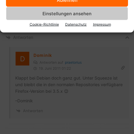
ein Riesenaufwand für die Distributoren, die
sicherheitsrelevanten Patches auf ältere Firefoxversionen
Einstellungen ansehen
zurück zu portieren. Daher bin ich optimistisch, dass die
meisten Distributionen Firefox 5 im Laufe der Zeit automatisch
Cookie-Richtlinie
Datenschutz
Impressum
nachschieben.
Antworten
Dominik
Antworten auf
praetorius
19. Juni 2011 01:22
Klappt bei Debian doch ganz gut. Unter Squeeze ist
und bleibt die in den normalen Repositories verfügbare
Firefox-Version bei 3.5.x 😉
–Dominik
Antworten