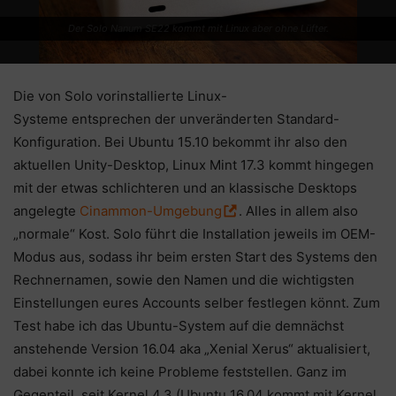
Der Solo Nanum SE22 kommt mit Linux aber ohne Lüfter.
Die von Solo vorinstallierte Linux-
Systeme entsprechen der unveränderten Standard-
Konfiguration. Bei Ubuntu 15.10 bekommt ihr also den
aktuellen Unity-Desktop, Linux Mint 17.3 kommt hingegen
mit der etwas schlichteren und an klassische Desktops
angelegte
Cinammon-Umgebung
. Alles in allem also
„normale“ Kost. Solo führt die Installation jeweils im OEM-
Modus aus, sodass ihr beim ersten Start des Systems den
Rechnernamen, sowie den Namen und die wichtigsten
Einstellungen eures Accounts selber festlegen könnt. Zum
Test habe ich das Ubuntu-System auf die demnächst
anstehende Version 16.04 aka „Xenial Xerus“ aktualisiert,
dabei konnte ich keine Probleme feststellen. Ganz im
Gegenteil, seit Kernel 4.3 (Ubuntu 16.04 kommt mit Kernel