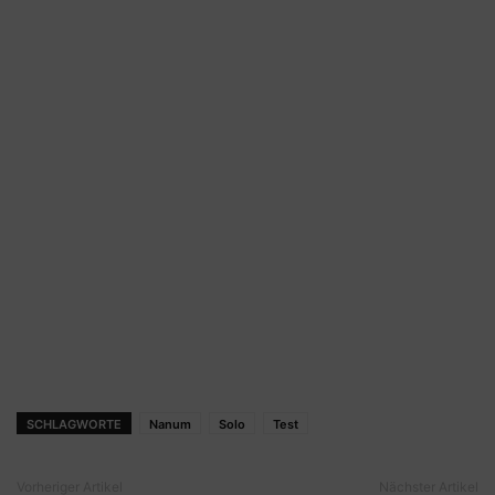
SCHLAGWORTE
Nanum
Solo
Test
Vorheriger Artikel
Nächster Artikel