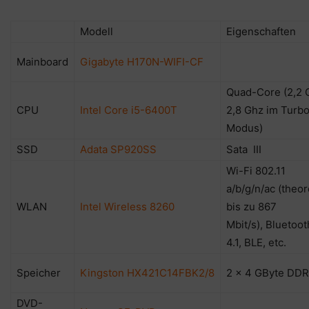
Modell
Eigenschaften
Mainboard
Gigabyte H170N-WIFI-CF
Quad-Core (2,2 
CPU
Intel Core i5-6400T
2,8 Ghz im Turb
Modus)
SSD
Adata SP920SS
Sata III
Wi-Fi 802.11
a/b/g/n/ac (theor
WLAN
Intel Wireless 8260
bis zu 867
Mbit/s), Bluetoot
4.1, BLE, etc.
Speicher
Kingston HX421C14FBK2/8
2 x 4 GByte DD
DVD-