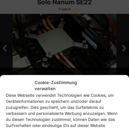
Solo Nanum SE22
1
von 4
Die Heatpipes leiten die Abwärme der CPU lautlos an das Gehäuse weiter.
Cookie-Zustimmung
verwalten
Im Praxistest funktionierte die passive Kühlung bei mir
Diese Webseite verwendet Technologien wie Cookies, um
ohne Probleme: Gestresst durch die
Great Internet
Geräteinformationen zu speichern und/oder darauf
zuzugreifen. Dies geschieht, um das Surferlebnis zu
Mersenne Prime Search
erreicht die CPU nach 2
verbessern und personalisierte Werbung anzuzeigen. Wenn
Stunden knechten eine stabile Temperatur von etwa 50 bis
du diesen Technologien zustimmst, können Daten wie das
52 Grad. Die Außenseite des Gehäuses wird dabei nur
Surfverhalten oder eindeutige IDs auf dieser Website