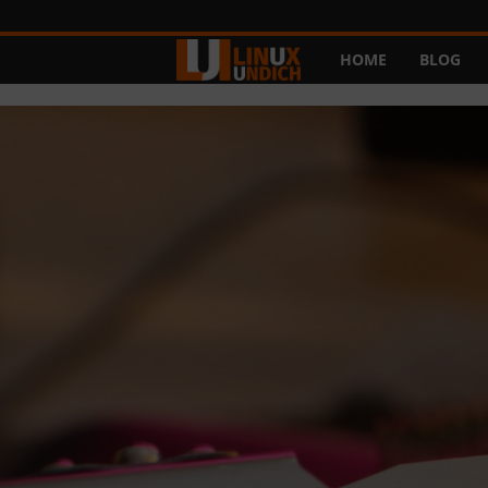
HOME
BLOG
L
i
n
u
x
u
n
d
I