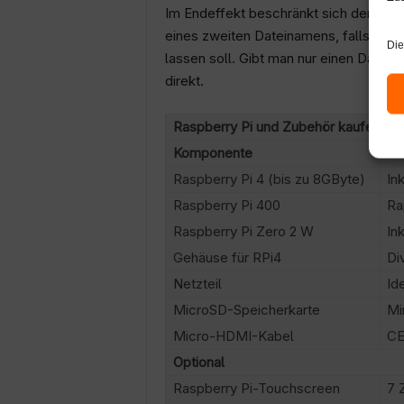
Im Endeffekt beschränkt sich der Aufr
eines zweiten Dateinamens, falls PiSh
Die
lassen soll. Gibt man nur einen Datei
direkt.
Raspberry Pi und Zubehör kaufen (A
Komponente
Be
Raspberry Pi 4 (bis zu 8GByte)
In
Raspberry Pi 400
Ra
Raspberry Pi Zero 2 W
In
Gehäuse für RPi4
Di
Netzteil
Id
MicroSD-Speicherkarte
Mi
Micro-HDMI-Kabel
CE
Optional
Raspberry Pi-Touchscreen
7 