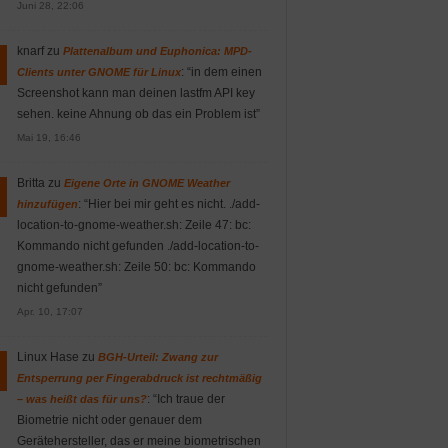
Juni 28, 22:06
knarf
zu
Plattenalbum und Euphonica: MPD-
: “
in dem einen
Clients unter GNOME für Linux
Screenshot kann man deinen lastfm API key
sehen. keine Ahnung ob das ein Problem ist
”
Mai 19, 16:46
Britta
zu
Eigene Orte in GNOME Weather
: “
Hier bei mir geht es nicht. ./add-
hinzufügen
location-to-gnome-weather.sh: Zeile 47: bc:
Kommando nicht gefunden ./add-location-to-
gnome-weather.sh: Zeile 50: bc: Kommando
nicht gefunden
”
Apr. 10, 17:07
Linux Hase
zu
BGH-Urteil: Zwang zur
Entsperrung per Fingerabdruck ist rechtmäßig
: “
Ich traue der
– was heißt das für uns?
Biometrie nicht oder genauer dem
Gerätehersteller, das er meine biometrischen