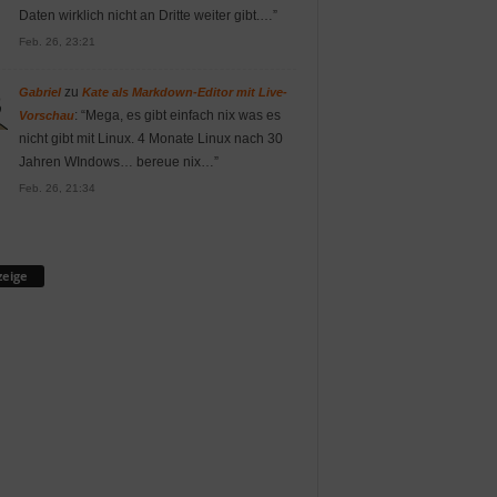
Daten wirklich nicht an Dritte weiter gibt.…
”
Feb. 26, 23:21
zu
Gabriel
Kate als Markdown-Editor mit Live-
: “
Mega, es gibt einfach nix was es
Vorschau
nicht gibt mit Linux. 4 Monate Linux nach 30
Jahren WIndows… bereue nix…
”
Feb. 26, 21:34
eige