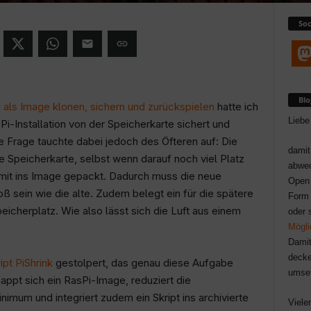
Soc
Bl
 als Image klonen, sichern und zurückspielen
hatte ich
Liebe
i-Installation von der Speicherkarte sichert und
ine Frage tauchte dabei jedoch des Öfteren auf: Die
damit
 Speicherkarte, selbst wenn darauf noch viel Platz
abwec
si mit ins Image gepackt. Dadurch muss die neue
Open 
 sein wie die alte. Zudem belegt ein für die spätere
Form 
icherplatz. Wie also lässt sich die Luft aus einem
oder 
Mögli
Damit
decke
ipt PiShrink
gestolpert, das genau diese Aufgabe
umse
ppt sich ein RasPi-Image, reduziert die
imum und integriert zudem ein Skript ins archivierte
Viele