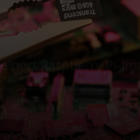
leinert Raspberry Pi-Im
s Image-Datei von der SD-Karte, nimmt dieses genauso viel Platz 
 die Luft aus selbst gesicherten Raspberry Pi-Images heraus, sodas
1