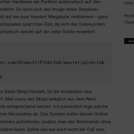
chter Hardware die Partition automatisch auf den
Linux
sdehnt. So lässt sich das Image eines Raspbian-
Herzl
l auf ein paar Hundert Megabyte verkleinern – ganz
Chris
kspielen spart man Zeit, da sich das Dateisystem
omatisch wieder auf die volle Größe erweitert.
Anz
nt.com/Drewsif/PiShrink/master/pishrink
h
s Bash-Skript handelt, ist die Installation des
t: Man muss das Skript lediglich aus dem Netz
hte entsprechend setzen. Ich persönlich lege solche
e-Verzeichnis ab. Das System sollte diesen Ordner
nutzers aufnehmen, sodass man das Kommando ohne
hren kann. Sollte das bei euch nicht der Fall sein,