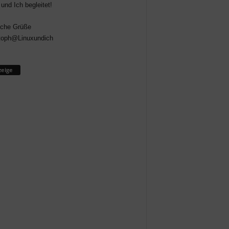
 und Ich begleitet!
iche Grüße
toph@Linuxundich
eige