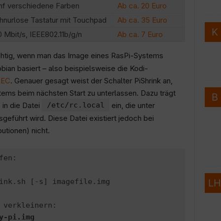
nf verschiedene Farben
Ab ca. 20 Euro
hnurlose Tastatur mit Touchpad
Ab ca. 35 Euro
0 Mbit/s, IEEE802.11b/g/n
Ab ca. 7 Euro
chtig, wenn man das Image eines RasPi-Systems
bian basiert – also beispielsweise die Kodi-
LEC
. Genauer gesagt weist der Schalter PiShrink an,
ms beim nächsten Start zu unterlassen. Dazu trägt
in die Datei
/etc/rc.local
ein, die unter
eführt wird. Diese Datei existiert jedoch bei
utionen) nicht.
en:

ink.sh [-s] imagefile.img 
 verkleinern:

y-pi.img