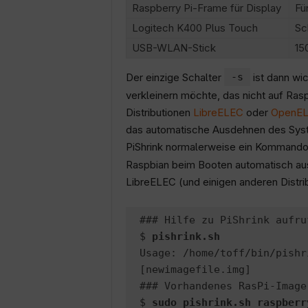
Raspberry Pi-Frame für Display
Fü
Logitech K400 Plus Touch
Sc
USB-WLAN-Stick
15
Der einzige Schalter
-s
ist dann wi
verkleinern möchte, das nicht auf Rasp
Distributionen
LibreELEC
oder
OpenE
das automatische Ausdehnen des Syste
PiShrink normalerweise ein Kommando 
Raspbian beim Booten automatisch ausg
LibreELEC (und einigen anderen Distrib
### Hilfe zu PiShrink aufruf
$ 
pishrink.sh
Usage: /home/toff/bin/pishr
[newimagefile.img]

### Vorhandenes RasPi-Image
$ 
sudo pishrink.sh raspberr