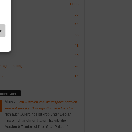
inux
1.003
ware
68
Politik
24
en
38
erry Pi
41
49
sign/-hosting
42
OS
14
mmentare
Vitus
zu
PDF-Dateien von Whitespace befreien
:
und auf gängige Seitengrößen zuschneiden
“
Ich auch. Allerdings ist krop unter Debian
Trixie nicht mehr enthalten. Es gibt die
Version 0.7 unter „sid“, einfach Paket…
”