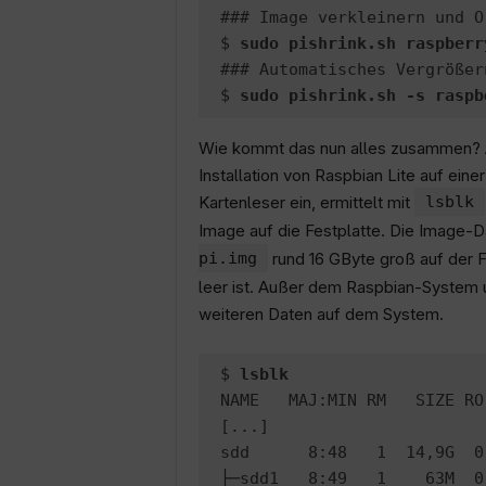
### Image verkleinern und O
$ 
sudo pishrink.sh raspberr
### Automatisches Vergrößer
$ 
sudo pishrink.sh -s raspb
Wie kommt das nun alles zusammen? Al
Installation von Raspbian Lite auf ein
Kartenleser ein, ermittelt mit
lsblk
Image auf die Festplatte. Die Image-
pi.img
rund 16 GByte groß auf der F
leer ist. Außer dem Raspbian-System u
weiteren Daten auf dem System.
$ 
lsblk
NAME   MAJ:MIN RM   SIZE RO
[...]

sdd      8:48   1  14,9G  0 
├─sdd1   8:49   1    63M  0