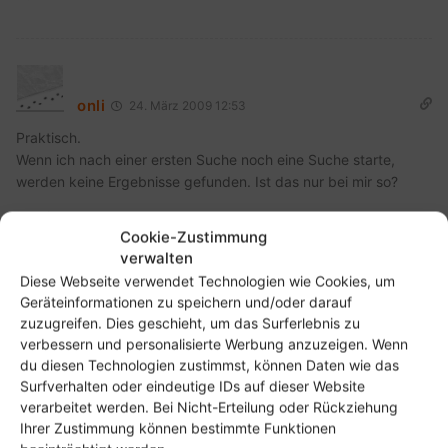
onli
24. März 2009 12:53
Praktisch.
Wenn ich nach einer ersten Suche noch eine Suche starte,
werden keine Ergebnisse gefunden. Ist das nur bei mir so?
Antworten
Cookie-Zustimmung
verwalten
Diese Webseite verwendet Technologien wie Cookies, um
Geräteinformationen zu speichern und/oder darauf
zuzugreifen. Dies geschieht, um das Surferlebnis zu
Christoph
24. März 2009 13:13
Autor
verbessern und personalisierte Werbung anzuzeigen. Wenn
@onli, ja das habe ich auch festgestellt. Ich suche nach
du diesen Technologien zustimmst, können Daten wie das
„ubuntu webcam“, es kommen keine Ergebnisse. Ich wiederhole
Surfverhalten oder eindeutige IDs auf dieser Website
die Suche ein paar mal, es kommen auf einmal Ergebnisse.
verarbeitet werden. Bei Nicht-Erteilung oder Rückziehung
Ihrer Zustimmung können bestimmte Funktionen
Woran es liegt habe ich noch nicht feststellen können.