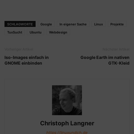
SCHLAGWORTE
Google
In eigener Sache
Linux
Projekte
TuxSucht
Ubuntu
Webdesign
Vorheriger Artikel
Nächster Artikel
Iso-Images einfach in
Google Earth im nativen
GNOME einbinden
GTK-Kleid
Christoph Langner
https://linuxundich.de