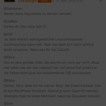
Christoph
24. März 2009 21:53
Autor
@Sebastian
Werde deine Argumente zu Herzen nehmen.
@JaiBee
Danke dir. Das wäre nett 🙂
@e2b
Ja, eine wirklich selbstgestrickte Linuxumfassende
Suchmaschine wäre nett. Aber das lässt sich nicht wirklich
leicht umsetzen. Wäre was für die Zukunft.
@Ritze
Das ist eine geniale Seite. Die kannte ich noch gar nicht. Muss
mal sehen wie der das realisiert hat. Auf jeden Fall scheint er
die Seiten nicht über die herkömmliche CSE aufzubauen.
@Keba
Danke, YaCy sehe ich mir mal an. Bzgl. der Email-Adresse. Das
ist bei WordPress Standard. Kannst ja auch Open-ID nehmen.
Alternativ hast du einen Mehrwert, wenn du Gravatars benutzt.
@Dirk