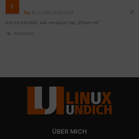
flo
21. März 2009 10:08
ach ich bin blöd: war versteckt bei „öffnen mit“
Antworten
ÜBER MICH