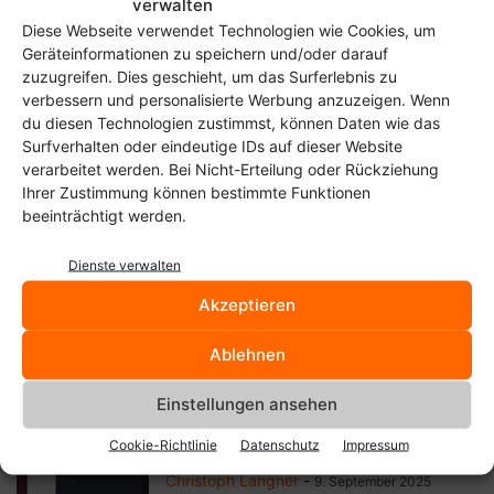
verwalten
Diese Webseite verwendet Technologien wie Cookies, um
Plattenalbum und Euphonica:
Geräteinformationen zu speichern und/oder darauf
MPD-Clients unter GNOME für
zuzugreifen. Dies geschieht, um das Surferlebnis zu
Linux
verbessern und personalisierte Werbung anzuzeigen. Wenn
Christoph Langner
-
22. November 2025
du diesen Technologien zustimmst, können Daten wie das
Surfverhalten oder eindeutige IDs auf dieser Website
verarbeitet werden. Bei Nicht-Erteilung oder Rückziehung
Yet Another Radio: Einfaches
Ihrer Zustimmung können bestimmte Funktionen
Internetradio direkt in der
beeinträchtigt werden.
GNOME Shell
Christoph Langner
-
19. November 2025
Dienste verwalten
Apostrophe 3.3: Mein liebster
Akzeptieren
Markdown-Editor wird runder
Ablehnen
Christoph Langner
-
11. September 2025
Einstellungen ansehen
SSHPilot 3.5.4: Linux-Alternative
Cookie-Richtlinie
Datenschutz
Impressum
zu PuTTY oder SecureCRT
Christoph Langner
-
9. September 2025