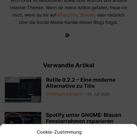
Arch Linux im Besonderen sowie über Android und andere
Internet-Themen. Wenn dir meine Artikel gefallen, freue ich
mich, wenn du mir auf
Mastodon
,
Bluesky
oder natürlich
über die Social-Media-Kanäle dieses Blogs folgst.
Verwandte Artikel
Rutile 0.2.2 – Eine moderne
Alternative zu Tilix
Christoph Langner
-
23. Juli 2026
Spotify unter GNOME: Blauen
Fensterrahmen reparieren
Christoph Langner
-
28. November 2025
Cookie-Zustimmung