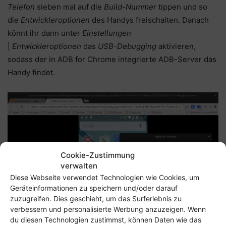
Telefon
sieben mal auf die
Build-Nummer
tippen und so
die
Entwickleroptionen
des Handys freischalten. Danach
könnt ihr dann unter
Einstellungen
|
Entwickleroptionen
das
USB-Debugging
aktivieren,
sodass der in ADB for Chrome integrierte ADB-Server das
Handy findet.
Cookie-Zustimmung
verwalten
Diese Webseite verwendet Technologien wie Cookies, um
Geräteinformationen zu speichern und/oder darauf
zuzugreifen. Dies geschieht, um das Surferlebnis zu
verbessern und personalisierte Werbung anzuzeigen. Wenn
du diesen Technologien zustimmst, können Daten wie das