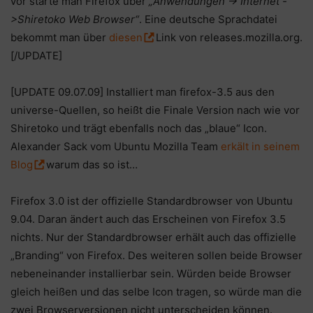
vor starte man Firefox über
„Anwendungen -> Internet -
>Shiretoko Web Browser“
. Eine deutsche Sprachdatei
bekommt man über
diesen
Link von releases.mozilla.org.
[/UPDATE]
[UPDATE 09.07.09] Installiert man firefox-3.5 aus den
universe-Quellen, so heißt die Finale Version nach wie vor
Shiretoko und trägt ebenfalls noch das „blaue“ Icon.
Alexander Sack vom Ubuntu Mozilla Team
erkält in seinem
Blog
warum das so ist…
Firefox 3.0 ist der offizielle Standardbrowser von Ubuntu
9.04. Daran ändert auch das Erscheinen von Firefox 3.5
nichts. Nur der Standardbrowser erhält auch das offizielle
„Branding“ von Firefox. Des weiteren sollen beide Browser
nebeneinander installierbar sein. Würden beide Browser
gleich heißen und das selbe Icon tragen, so würde man die
zwei Browserversionen nicht unterscheiden können.