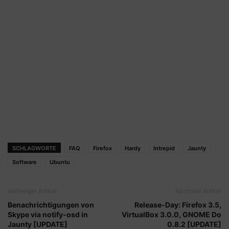
SCHLAGWORTE
FAQ
Firefox
Hardy
Intrepid
Jaunty
Software
Ubuntu
Vorheriger Artikel
Nächster Artikel
Benachrichtigungen von
Release-Day: Firefox 3.5,
Skype via notify-osd in
VirtualBox 3.0.0, GNOME Do
Jaunty [UPDATE]
0.8.2 [UPDATE]