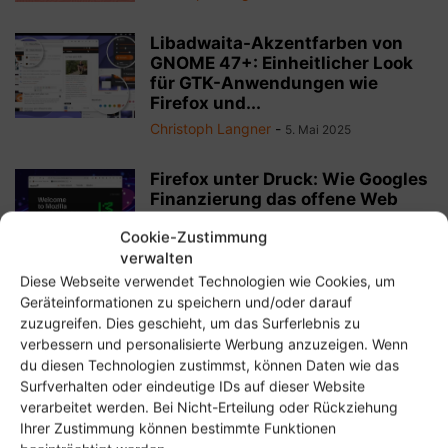
Libadwaita-Akzentfarben von
GNOME 47+: Einheitlicher Look
für GTK-Anwendungen wie
Firefox und...
Christoph Langner
-
5. Mai 2025
Firefox unter Druck: Wie Googles
Finanzierung das offene Web
gefährdet
Cookie-Zustimmung
Christoph Langner
-
1. Mai 2025
verwalten
Diese Webseite verwendet Technologien wie Cookies, um
Offline LanguageTool mit
Geräteinformationen zu speichern und/oder darauf
Eloquent: Rechtschreibprüfung
zuzugreifen. Dies geschieht, um das Surferlebnis zu
unter Linux ohne Cloud
verbessern und personalisierte Werbung anzuzeigen. Wenn
Christoph Langner
-
25. April 2025
du diesen Technologien zustimmst, können Daten wie das
Surfverhalten oder eindeutige IDs auf dieser Website
verarbeitet werden. Bei Nicht-Erteilung oder Rückziehung
Ihrer Zustimmung können bestimmte Funktionen