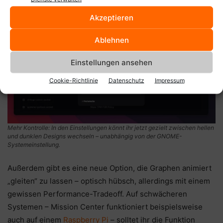
Akzeptieren
Ablehnen
Einstellungen ansehen
Cookie-Richtlinie
Datenschutz
Impressum
Mehr Kontrolle: In den Einstellungen könnt ihr jetzt gezielt zwischen hellen
und dunklen Designs wechseln – unabhängig von der GNOME-
Systemeinstellung.
Außerdem gibt es eine neue Option, die Graphen animiert
„gleiten“ zu lassen – optisch hübsch, allerdings mit einem
gewissen Performance-Tradeoff. Auf schwächeren
Systemen – Mission Center funktioniert beispielsweise
auch auf einem
Raspberry Pi
– solltet ihr die Funktion