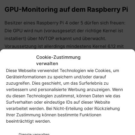
GPU-Monitoring auf dem Raspberry Pi
Besitzer eines Raspberry Pi 4 oder 5 dürfen sich freuen:
Die GPU wird nun (vorausgesetzt der richtige Kernel ist
installiert) über NVTOP erkannt und überwacht.
Voraussetzung ist allerdings mindestens Kernel 6.12 mit
entsprechender Unterstützung – zum Beispiel in aktuellen
Cookie-Zustimmung
Arch- oder Manjaro-Builds für den Pi.
verwalten
Diese Webseite verwendet Technologien wie Cookies, um
Geräteinformationen zu speichern und/oder darauf
Licht oder Dunkel? Ihr entscheidet!
zuzugreifen. Dies geschieht, um das Surferlebnis zu
verbessern und personalisierte Werbung anzuzeigen. Wenn
Nicht jeder mag den systemweiten Dark Mode – oder will
du diesen Technologien zustimmst, können Daten wie das
vielleicht tagsüber hell und abends dunkel arbeiten.
Surfverhalten oder eindeutige IDs auf dieser Website
Mission Center 1.0 erlaubt es euch jetzt, unabhängig vom
verarbeitet werden. Bei Nicht-Erteilung oder Rückziehung
Ihrer Zustimmung können bestimmte Funktionen
Systemsetting zwischen Light- und Dark-Mode zu wählen.
beeinträchtigt werden.
Dienste verwalten