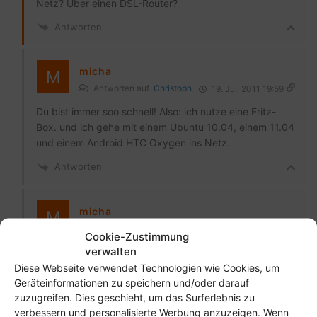
Netz? Über einen DSL-Router?
Antworten
micha
Antworten auf
Christoph
19. Juli 2011 19:59
Du bist immer soo schnell! Also: ich nutze eine Fritz-
Box. und ich gehe mit einem Ubuntu 10.04, einem 11.04
und einem Android HTC Oxygen ins Netz.
Antworten
micha
Antworten auf
micha
19. Juli 2011 20:17
Cookie-Zustimmung
verwalten
ok, zumindest für mich hat sich die Einstellung erledigt,
weil ich 6,9% schneller bin als beim Google DNS 🙂
Diese Webseite verwendet Technologien wie Cookies, um
Geräteinformationen zu speichern und/oder darauf
Könnte mir aber vorstellen, dass sich andere dafür auch
zuzugreifen. Dies geschieht, um das Surferlebnis zu
noch interessieren.
verbessern und personalisierte Werbung anzuzeigen. Wenn