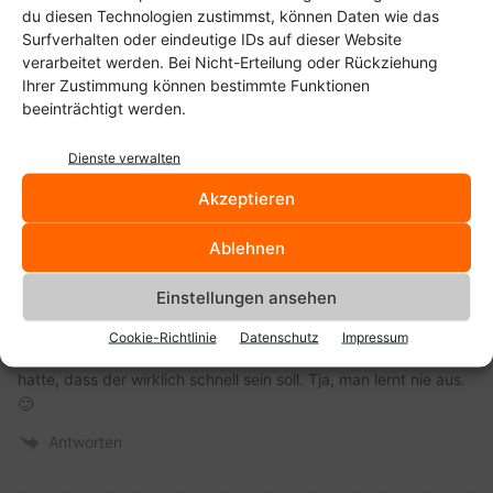
du diesen Technologien zustimmst, können Daten wie das
lg
Surfverhalten oder eindeutige IDs auf dieser Website
Antworten
verarbeitet werden. Bei Nicht-Erteilung oder Rückziehung
Ihrer Zustimmung können bestimmte Funktionen
beeinträchtigt werden.
Dienste verwalten
Akzeptieren
Fjunchclick
19. Juli 2011 19:10
Ablehnen
Nettes Tool!
Bei mir ist es tatsächlich so, dass der DNS-Server meines
Einstellungen ansehen
Providers (Alice/Hansenet) der schnellste ist. 5,2% schneller als
der 8.8.8.8 von Google. Ich hatte den Google-Server
Cookie-Richtlinie
Datenschutz
Impressum
tatsächlich in meinem Router angegeben, weil ich mal gehört
hatte, dass der wirklich schnell sein soll. Tja, man lernt nie aus.
🙂
Antworten