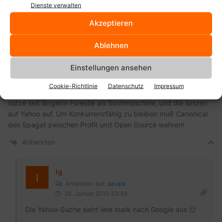
Dienste verwalten
Antworten
Akzeptieren
Ablehnen
Einstellungen ansehen
savala
26. Januar 2010 23:43
Cookie-Richtlinie
Datenschutz
Impressum
Wie bei Wahlen,…man wählt immer nur das geringste Übel. Ich
nutze seit längerm Forestle als Suchmaschine, und die setzen
auf Yahoo auf. Um Konkurrenzfähig zu bleiben muß Canonical
den Spagat zwischen Profit und Open Source wahren!
Antworten
Ig
Antworten auf
savala
26. Januar 2010 23:48
Die Yahoo-Suche sieht iwie stark nach Google aus 🙂