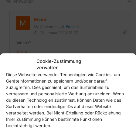
Antworten
Maxe
Antworten auf
Frederik
26. Januar 2010 23:37
mimimi?
SCNR
Cookie-Zustimmung
Antworten
verwalten
Diese Webseite verwendet Technologien wie Cookies, um
Geräteinformationen zu speichern und/oder darauf
Ig
zuzugreifen. Dies geschieht, um das Surferlebnis zu
Antworten auf
Frederik
verbessern und personalisierte Werbung anzuzeigen. Wenn
26. Januar 2010 23:44
du diesen Technologien zustimmst, können Daten wie das
Surfverhalten oder eindeutige IDs auf dieser Website
Dann spende doch was für die Distro, dann wären die
verarbeitet werden. Bei Nicht-Erteilung oder Rückziehung
vlt nicht auf solche Maßnahmen angewiesen 😉
Ihrer Zustimmung können bestimmte Funktionen
Ansonsten gibts ja wohl wenig zu meckern, es wird
beeinträchtigt werden.
einem kostenlos ein sehr gutes Betriebssystem zur
Verfügung gestellt.