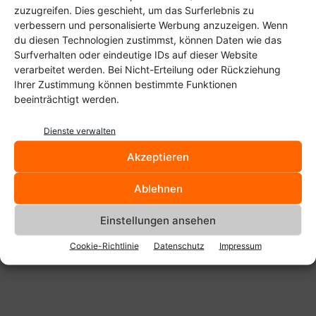
zuzugreifen. Dies geschieht, um das Surferlebnis zu
ROM gingen diese Funktionen komplett verloren. Ärgert
verbessern und personalisierte Werbung anzuzeigen. Wenn
irgendein Detail, so findet sich meist sehr schnell bei
du diesen Technologien zustimmst, können Daten wie das
Xposed ein passendes Modul, so dass man sich das
Surfverhalten oder eindeutige IDs auf dieser Website
verarbeitet werden. Bei Nicht-Erteilung oder Rückziehung
Flashen einer komplett neuen Firmware sparen kann.
Ihrer Zustimmung können bestimmte Funktionen
Xposed ist ja nicht neu? Welche Module sind den bei euch
beeinträchtigt werden.
aktiv? Bei mir sind es meist Greenify, RootCloak
und AppOpsXposed.
Dienste verwalten
Akzeptieren
Ablehnen
Einstellungen ansehen
Cookie-Richtlinie
Datenschutz
Impressum
Anzeige