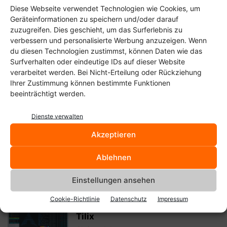
Diese Webseite verwendet Technologien wie Cookies, um
Geräteinformationen zu speichern und/oder darauf
Termsonic: Subsonic-Client für
zuzugreifen. Dies geschieht, um das Surferlebnis zu
das Terminal
verbessern und personalisierte Werbung anzuzeigen. Wenn
Christoph Langner
-
13. März 2025
du diesen Technologien zustimmst, können Daten wie das
Surfverhalten oder eindeutige IDs auf dieser Website
verarbeitet werden. Bei Nicht-Erteilung oder Rückziehung
Name von Monitor und Hersteller
Ihrer Zustimmung können bestimmte Funktionen
ermitteln
beeinträchtigt werden.
Christoph Langner
-
17. August 2022
Dienste verwalten
Akzeptieren
Bpytop als Alternative zu Top,
Htop und Co.
Ablehnen
Christoph Langner
-
23. November 2021
Einstellungen ansehen
Bug-Jäger vs. Terminal-
Cookie-Richtlinie
Datenschutz
Impressum
Entwickler: Aus Terminix wird
Tilix