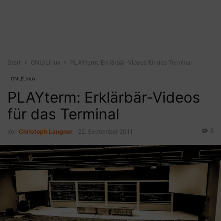
Start
GNU/Linux
PLAYterm: Erklärbär-Videos für das Terminal
GNU/Linux
PLAYterm: Erklärbär-Videos
für das Terminal
8
Von
Christoph Langner
-
22. September 2011