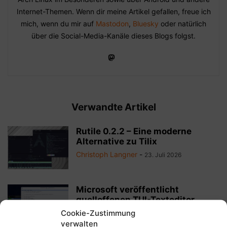
Internet-Themen. Wenn dir meine Artikel gefallen, freue ich
mich, wenn du mir auf
Mastodon
,
Bluesky
oder natürlich
über die Social-Media-Kanäle dieses Blogs folgst.
Verwandte Artikel
Rutile 0.2.2 – Eine moderne
Alternative zu Tilix
Christoph Langner
-
23. Juli 2026
Microsoft veröffentlicht
quelloffenen TUI-Texteditor
„Edit“ für Windows und Linux
Cookie-Zustimmung
Christoph Langner
-
verwalten
21. Mai 2025