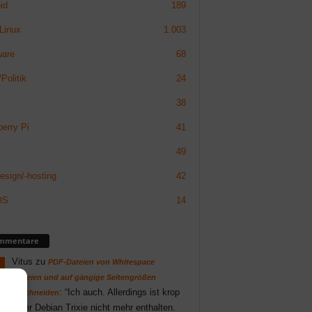
id
189
Linux
1.003
ware
68
Politik
24
38
erry Pi
41
49
sign/-hosting
42
OS
14
mmentare
Vitus
zu
PDF-Dateien von Whitespace
befreien und auf gängige Seitengrößen
: “
Ich auch. Allerdings ist krop
zuschneiden
unter Debian Trixie nicht mehr enthalten.