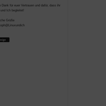
n Dank für euer Vertrauen und dafür, dass ihr
 und Ich begleitet!
iche Grüße
toph@Linuxundich
eige