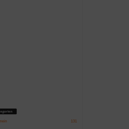
egorien
mein
131