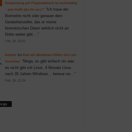
Entsperrung per Fingerabdruck ist rechtmäßig
: “
Ich traue der
– was heißt das für uns?
Biometrie nicht oder genauer dem
Gerätehersteller, das er meine
biometrischen Daten wirklich nicht an
Dritte weiter gibt.…
”
Feb. 26, 23:21
zu
Gabriel
Kate als Markdown-Editor mit Live-
: “
Mega, es gibt einfach nix was
Vorschau
es nicht gibt mit Linux. 4 Monate Linux
nach 30 Jahren WIndows… bereue nix…
”
Feb. 26, 21:34
eige