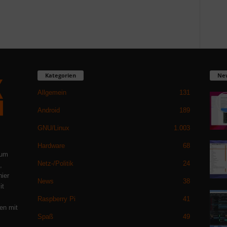
Kategorien
Ne
Allgemein
131
Android
189
GNU/Linux
1.003
Hardware
68
 um
Netz-/Politik
24
,
hier
News
38
it
Raspberry Pi
41
en mit
Spaß
49