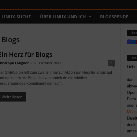
LINUX-SUCHE
ÜBER LINUX UND ICH
BLOGSPENDE
Soc
 Blogs
Ein Herz für Blogs
Bl
0
hristoph Langner
-
16. Oktober 2009
Liebe
er StyleSpion ruft zum zweiten mal zur Aktion Ein Herz für Blogs auf
nd nachdem mir Benjamin von nodch.de ein wirklich
damit
erausragendes Kompliment gemacht...
abwec
Open 
Weiterlesen
Form 
oder 
Mögli
Damit
decke
umse