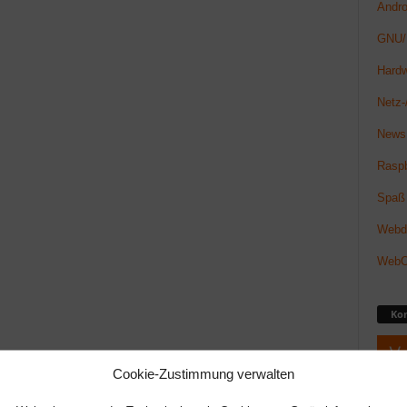
Andro
GNU/
Hard
Netz-/
News
Raspb
Spaß
Webde
Web
Ko
Cookie-Zustimmung verwalten