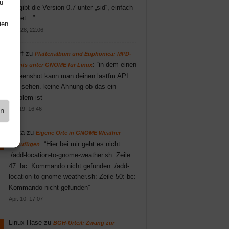
u
Es gibt die Version 0.7 unter „sid“, einfach
Paket…
”
ien
Juni 28, 22:06
knarf
zu
Plattenalbum und Euphonica: MPD-
: “
in dem einen
Clients unter GNOME für Linux
Screenshot kann man deinen lastfm API
key sehen. keine Ahnung ob das ein
Problem ist
”
Mai 19, 16:46
en
Britta
zu
Eigene Orte in GNOME Weather
: “
Hier bei mir geht es nicht.
hinzufügen
./add-location-to-gnome-weather.sh: Zeile
47: bc: Kommando nicht gefunden ./add-
location-to-gnome-weather.sh: Zeile 50: bc:
Kommando nicht gefunden
”
Apr. 10, 17:07
Linux Hase
zu
BGH-Urteil: Zwang zur