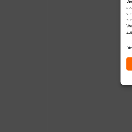
Die
spe
ver
zus
Web
Zus
Die