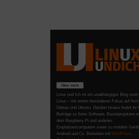
Über mich
Linux und Ich ist ein unabhängiges Blog rund
Linux – mit einem besonderen Fokus auf Arch
Debian und Ubuntu. Darüber hinaus findet ihr 
Beiträge zu freier Software, Bastelprojekten m
dem Raspberry Pi und anderen
Einplatinencomputern sowie zu mobilen Gerät
Android und Co. Betrieben mit
WordPress
.