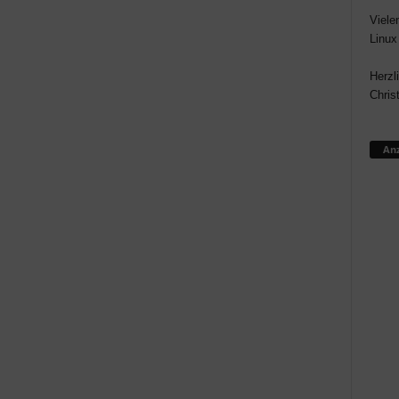
Viele
Linux
Herzl
Chris
Anz