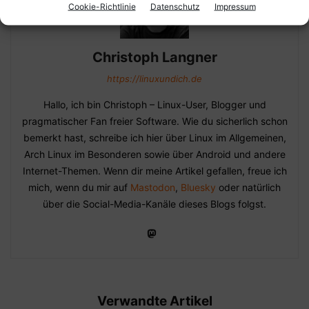
Cookie-Richtlinie
Datenschutz
Impressum
Christoph Langner
https://linuxundich.de
Hallo, ich bin Christoph – Linux-User, Blogger und
pragmatischer Fan freier Software. Wie du sicherlich schon
bemerkt hast, schreibe ich hier über Linux im Allgemeinen,
Arch Linux im Besonderen sowie über Android und andere
Internet-Themen. Wenn dir meine Artikel gefallen, freue ich
mich, wenn du mir auf
Mastodon
,
Bluesky
oder natürlich
über die Social-Media-Kanäle dieses Blogs folgst.
Verwandte Artikel