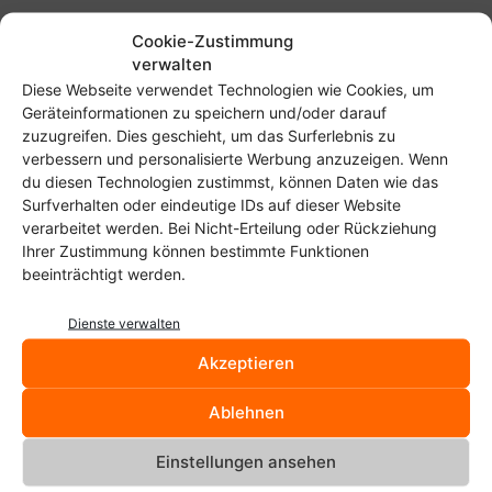
Cookie-Zustimmung
verwalten
Diese Webseite verwendet Technologien wie Cookies, um
Geräteinformationen zu speichern und/oder darauf
zuzugreifen. Dies geschieht, um das Surferlebnis zu
verbessern und personalisierte Werbung anzuzeigen. Wenn
du diesen Technologien zustimmst, können Daten wie das
Surfverhalten oder eindeutige IDs auf dieser Website
verarbeitet werden. Bei Nicht-Erteilung oder Rückziehung
SCHLAGWORTE
CSS
Links
Tutorial
Webdesign
Ihrer Zustimmung können bestimmte Funktionen
beeinträchtigt werden.
Vorheriger Artikel
Nächster Artikel
Hochzeitsseite als Linux-
Maxdome, Watchever oder
Dienste verwalten
Terminal: Amrutha and
Amazon Instant Video und
Akzeptieren
Premjith heiraten!
der Raspberry Pi
Ablehnen
Einstellungen ansehen