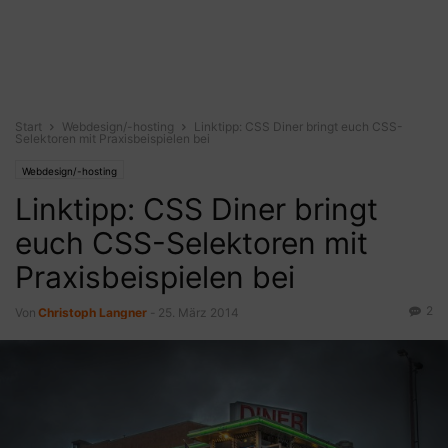
Start
Webdesign/-hosting
Linktipp: CSS Diner bringt euch CSS-
Selektoren mit Praxisbeispielen bei
Webdesign/-hosting
Linktipp: CSS Diner bringt
euch CSS-Selektoren mit
Praxisbeispielen bei
2
Von
Christoph Langner
-
25. März 2014