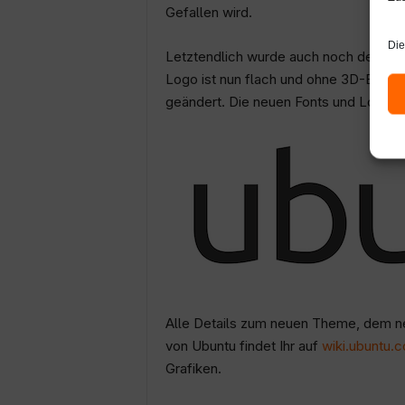
Gefallen wird.
Die
Letztendlich wurde auch noch der komp
Logo ist nun flach und ohne 3D-Effekt
geändert. Die neuen Fonts und Logos 
Alle Details zum neuen Theme, dem ne
von Ubuntu findet Ihr auf
wiki.ubuntu.
Grafiken.