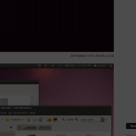
Bootsplash von Ubuntu Lucid
Kat