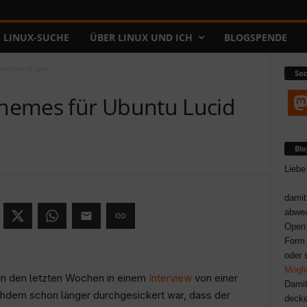
LINUX-SUCHE
ÜBER LINUX UND ICH
BLOGSPENDE
ntu Lucid Lynx
Soc
hemes für Ubuntu Lucid
Bl
Liebe
damit
abwec
Open 
Form 
oder 
Mögli
 in den letzten Wochen in einem
Interview
von einer
Damit
dem schon länger durchgesickert war, dass der
decke