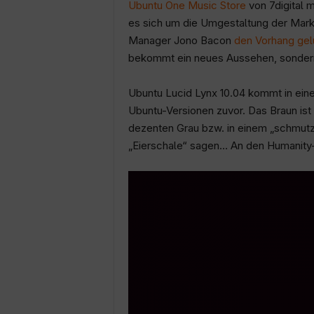
c
Ubuntu One Music Store
von 7digital m
es sich um die Umgestaltung der Mark
h
Manager Jono Bacon
den Vorhang gel
bekommt ein neues Aussehen, sondern
Ubuntu Lucid Lynx 10.04 kommt in eine
Ubuntu-Versionen zuvor. Das Braun ist
dezenten Grau bzw. in einem „schmutz
„Eierschale“ sagen… An den Humanity-I