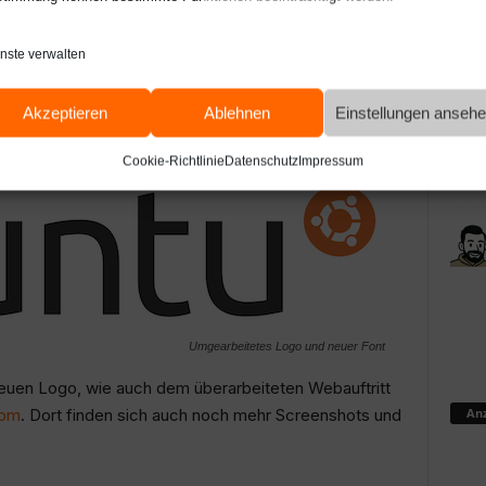
nste verwalten
lette Markenauftritt von Ubuntu überarbeitet. Das
e. Zusätzlich wurde die Schriftart des Ubuntu-Logos
Akzeptieren
Ablehnen
Einstellungen anseh
werden wie bisher zur Verfügung gestellt werden.
Cookie-Richtlinie
Datenschutz
Impressum
Umgearbeitetes Logo und neuer Font
uen Logo, wie auch dem überarbeiteten Webauftritt
Anz
com
. Dort finden sich auch noch mehr Screenshots und