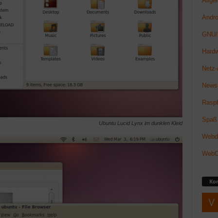
Allge
Andro
GNU/
Hard
Netz-/
News
Raspb
Spaß
Ubuntu Lucid Lynx im dunklen Kleid
Webde
Web
Ko