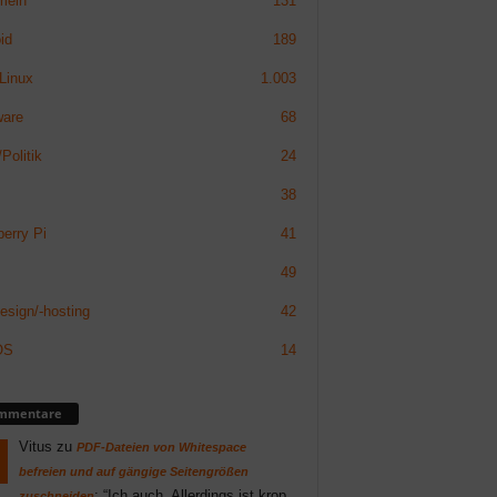
mein
131
id
189
Linux
1.003
ware
68
Politik
24
38
erry Pi
41
49
sign/-hosting
42
OS
14
mmentare
Vitus
zu
PDF-Dateien von Whitespace
befreien und auf gängige Seitengrößen
: “
Ich auch. Allerdings ist krop
zuschneiden