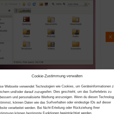
Cookie-Zustimmung verwalten
Ubuntu Lucid Lynx im hellen Kleid
se Webseite verwendet Technologien wie Cookies, um Geräteinformationen z
kritisch. Am Theme selber kann ich nicht viel meckern.
ichern und/oder darauf zuzugreifen. Dies geschieht, um das Surferlebnis zu
bessern und personalisierte Werbung anzuzeigen. Wenn du diesen Technolog
 Farbton sehr an
Shiki-Colors
, doch mit den flachen
timmst, können Daten wie das Surfverhalten oder eindeutige IDs auf dieser
 auf der linken Seite erinnert Ubuntu jetzt SEHR an
site verarbeitet werden. Bei Nicht-Erteilung oder Rückziehung Ihrer
sehr gut vorstellen, dass die Umstellung nicht jedem
timmung können bestimmte Funktionen beeinträchtigt werden.