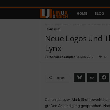
HOME
BLOG
L
i
Start
GNU/Linux
Neue Logos und Themes für Ubu
GNU/LINUX
Neue Logos und T
n
Lynx
u
x
Von
Christoph Langner
-
3. März 2010
67
u
Teilen
n
d
Canonical bzw. Mark Shuttleworht hat
I
großen Ankündigung gesprochen. Nach