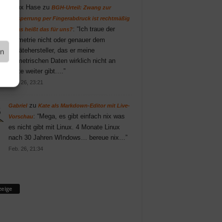
Linux Hase
zu
BGH-Urteil: Zwang zur
Entsperrung per Fingerabdruck ist rechtmäßig
: “
Ich traue der
– was heißt das für uns?
Biometrie nicht oder genauer dem
Gerätehersteller, das er meine
en
biometrischen Daten wirklich nicht an
Dritte weiter gibt.…
”
Feb. 26, 23:21
zu
Gabriel
Kate als Markdown-Editor mit Live-
: “
Mega, es gibt einfach nix was
Vorschau
es nicht gibt mit Linux. 4 Monate Linux
nach 30 Jahren WIndows… bereue nix…
”
Feb. 26, 21:34
eige