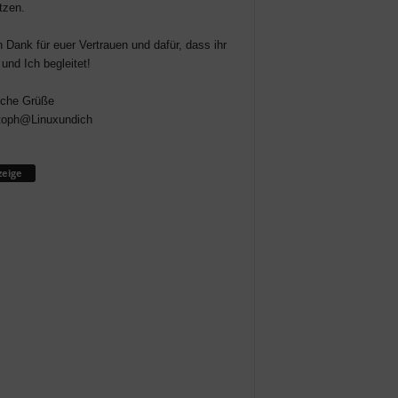
tzen.
n Dank für euer Vertrauen und dafür, dass ihr
 und Ich begleitet!
iche Grüße
toph@Linuxundich
eige