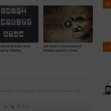
 Book Bundle: Unix
Sid Meier’s Civilization VI
ed by O’Reilly
kommt auch für Linux
{}
[+]