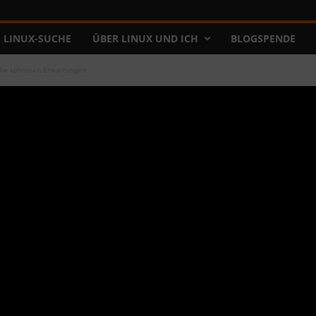
LINUX-SUCHE
ÜBER LINUX UND ICH
BLOGSPENDE
 die kühnsten Erwartungen