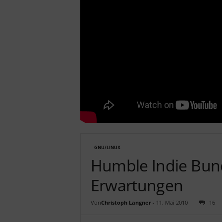
c
h
GNU/LINUX
Humble Indie Bund
Erwartungen
Von
Christoph Langner
-
11. Mai 2010
16