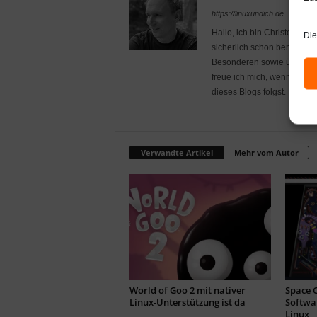
https://linuxundich.de
Hallo, ich bin Christoph – 
Die
sicherlich schon bemerkt ha
Besonderen sowie über Andr
freue ich mich, wenn du mi
dieses Blogs folgst.
Verwandte Artikel
Mehr vom Autor
World of Goo 2 mit nativer
Space C
Linux-Unterstützung ist da
Softwar
Linux