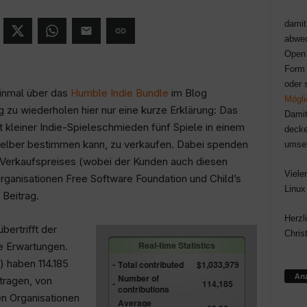
damit
abwec
Open 
Form 
oder 
einmal über das
Humble Indie Bundle
im Blog
Mögli
g zu wiederholen hier nur eine kurze Erklärung: Das
Damit
t kleiner Indie-Spieleschmieden fünf Spiele in einem
decke
selber bestimmen kann, zu verkaufen. Dabei spenden
umse
Verkaufspreises (wobei der Kunden auch diesen
Viele
ganisationen Free Software Foundation und Child’s
Linux
 Beitrag.
Herzl
ertrifft der
Chris
e Erwartungen.
) haben 114.185
Anz
ragen, von
en Organisationen