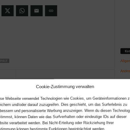
Kat
Allge
SPIELE
Andro
GNU/L
Nächster Artikel
Cookie-Zustimmung verwalten
mit
Stellt PulseAudio die Soundkarte zu
Hard
schnell auf stumm?
se Webseite verwendet Technologien wie Cookies, um Geräteinformationen z
Netz-/
ichern und/oder darauf zuzugreifen. Dies geschieht, um das Surferlebnis zu
bessern und personalisierte Werbung anzuzeigen. Wenn du diesen Technolog
News
timmst, können Daten wie das Surfverhalten oder eindeutige IDs auf dieser
Raspb
site verarbeitet werden. Bei Nicht-Erteilung oder Rückziehung Ihrer
timmung können bestimmte Funktionen beeinträchtigt werden.