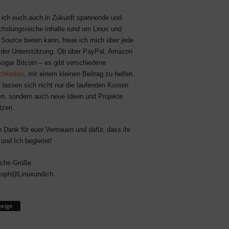
 ich euch auch in Zukunft spannende und
hslungsreiche Inhalte rund um Linux und
Source bieten kann, freue ich mich über jede
der Unterstützung. Ob über PayPal, Amazon
sogar Bitcoin – es gibt verschiedene
chkeiten
, mit einem kleinen Beitrag zu helfen.
 lassen sich nicht nur die laufenden Kosten
n, sondern auch neue Ideen und Projekte
tzen.
n Dank für euer Vertrauen und dafür, dass ihr
 und Ich begleitet!
iche Grüße
toph@Linuxundich
eige