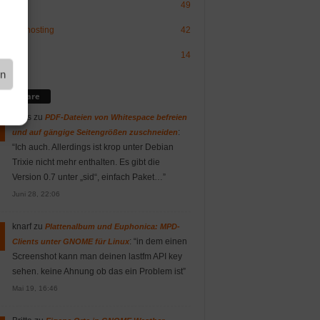
49
sign/-hosting
42
OS
14
en
mmentare
Vitus
zu
PDF-Dateien von Whitespace befreien
:
und auf gängige Seitengrößen zuschneiden
“
Ich auch. Allerdings ist krop unter Debian
Trixie nicht mehr enthalten. Es gibt die
Version 0.7 unter „sid“, einfach Paket…
”
Juni 28, 22:06
knarf
zu
Plattenalbum und Euphonica: MPD-
: “
in dem einen
Clients unter GNOME für Linux
Screenshot kann man deinen lastfm API key
sehen. keine Ahnung ob das ein Problem ist
”
Mai 19, 16:46