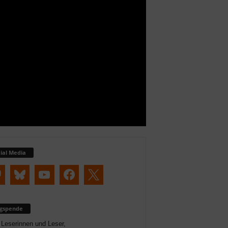
ial Media
ogspende
 Leserinnen und Leser,