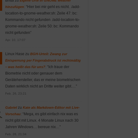
Britta
zu
Eigene Orte in GNOME Weather
: “
Hier bei mir geht es nicht. ./add-
hinzufügen
location-to-gnome-weather.sh: Zeile 47: bc:
Kommando nicht gefunden ./add-location-to-
gnome-weather.sh: Zeile 50: bc: Kommando
nicht gefunden
”
Apr. 10, 17:07
Linux Hase
zu
BGH-Urteil: Zwang zur
Entsperrung per Fingerabdruck ist rechtmäßig
: “
Ich traue der
– was heißt das für uns?
Biometrie nicht oder genauer dem
Gerätehersteller, das er meine biometrischen
Daten wirklich nicht an Dritte weiter gibt.…
”
Feb. 26, 23:21
zu
Gabriel
Kate als Markdown-Editor mit Live-
: “
Mega, es gibt einfach nix was es
Vorschau
nicht gibt mit Linux. 4 Monate Linux nach 30
Jahren WIndows… bereue nix…
”
Feb. 26, 21:34