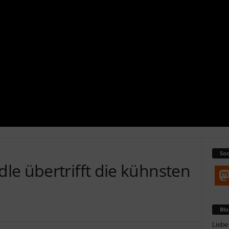
Soc
le übertrifft die kühnsten
Bl
Liebe