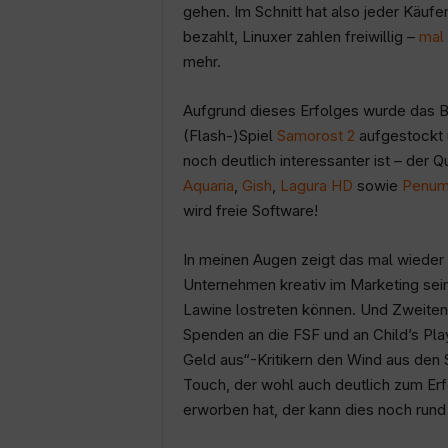
gehen. Im Schnitt hat also jeder Käufer
bezahlt, Linuxer zahlen freiwillig –
mal
mehr.
Aufgrund dieses Erfolges wurde das 
(Flash-)Spiel
Samorost 2
aufgestockt 
noch deutlich interessanter ist – der 
Aquaria
,
Gish
,
Lagura HD
sowie
Penum
wird freie Software!
In meinen Augen zeigt das mal wieder
Unternehmen kreativ im Marketing sein.
Lawine lostreten können. Und Zweitens
Spenden an die FSF und an Child’s Play
Geld aus“-Kritikern den Wind aus den 
Touch, der wohl auch deutlich zum Erf
erworben hat, der kann dies noch run